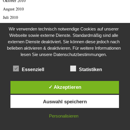
Oktober 2010
August 2010
Juli 2010
Dezember 2009
Wir verwenden technisch notwendige Cookies auf unserer
August 2009
Webseite sowie externe Dienste. Standardmäßig sind alle
externen Dienste deaktiviert. Sie können diese jedoch nach
März 2009
belieben aktivieren & deaktivieren. Für weitere Informationen
September 2001
lesen Sie unsere Datenschutzbestimmungen.
Oktober 1998
August 1997
Essenziell
Statistiken
April 1993
Februar 1993
✓ Akzeptieren
September 1989
Diese Website verwendet Cookies. Durch die weitere Nutzung dieser
Juli 1988
Auswahl speichern
Website stimmst du der Verwendung von Cookies zu.
August 1984
IN ORDNUNG
Personalisieren
Februar 1982
Dezember 1981