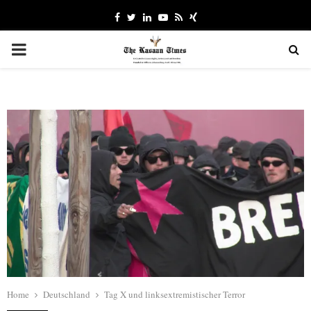
Facebook
Twitter
Linkedin
Youtube
Rss
Xing
PRIMARY
MENU
Home
Deutschland
Tag X und linksextremistischer Terror