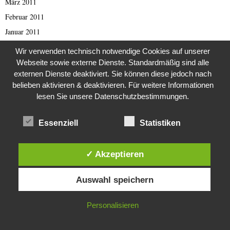
März 2011
Februar 2011
Januar 2011
Oktober 2010
Wir verwenden technisch notwendige Cookies auf unserer
August 2010
Webseite sowie externe Dienste. Standardmäßig sind alle
externen Dienste deaktiviert. Sie können diese jedoch nach
Juli 2010
belieben aktivieren & deaktivieren. Für weitere Informationen
Dezember 2009
lesen Sie unsere Datenschutzbestimmungen.
August 2009
März 2009
Essenziell
Statistiken
September 2001
Oktober 1998
✓ Akzeptieren
August 1997
Diese Website verwendet Cookies. Durch die weitere Nutzung dieser
Auswahl speichern
Website stimmst du der Verwendung von Cookies zu.
April 1993
Februar 1993
IN ORDNUNG
Personalisieren
September 1989
Juli 1988