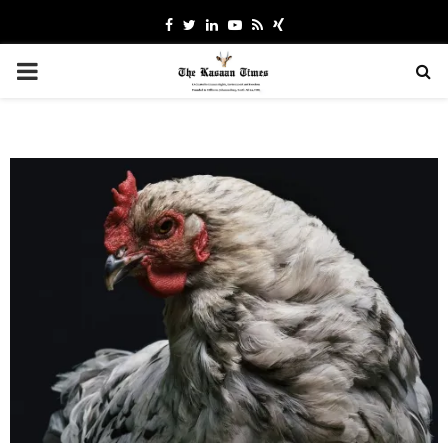
Facebook
Twitter
Linkedin
Youtube
Rss
Xing
PRIMARY
MENU