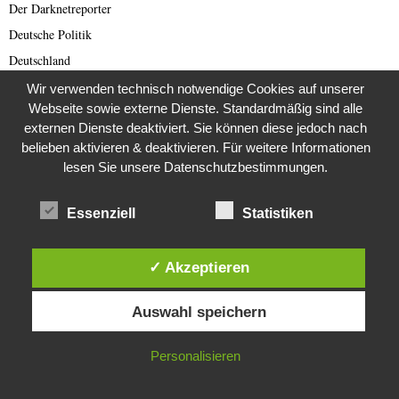
Der Darknetreporter
Deutsche Politik
Deutschland
Diabetes
Wir verwenden technisch notwendige Cookies auf unserer
Webseite sowie externe Dienste. Standardmäßig sind alle
Die Stem van die Apartheid
externen Dienste deaktiviert. Sie können diese jedoch nach
Dokumentationen
belieben aktivieren & deaktivieren. Für weitere Informationen
Editor's Picks
lesen Sie unsere Datenschutzbestimmungen.
Energie
Essenziell
Statistiken
English articles
English Scam
Europa
✓ Akzeptieren
Fake Barrister
Diese Website verwendet Cookies. Durch die weitere Nutzung dieser
Auswahl speichern
Website stimmst du der Verwendung von Cookies zu.
Fastfood
Fauna
IN ORDNUNG
Personalisieren
Featured
Fernsehen