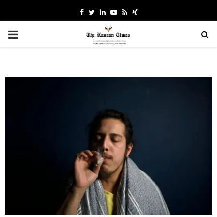
Facebook
Twitter
Linkedin
Youtube
Rss
Xing
PRIMARY
MENU