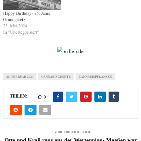
Happy Birthday- 75. Jahre
Grundgesetz
23. Mai 2024
In "Uncategorisiert"
23. FEBRUAR 2024
CANNABISGESETZ
CANNABISPFLANZEN
TEILEN:
0
VORHERIGER BEITRAG
Otte und Krall raus aus der Werteunion- Maaßen war