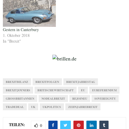
Gestern in Canterbury
1. Oktober 2018
In "Brexit"
BREXITBILANZ
BREXITFOLGEN
BREXITJAHRESTAG
BREXITJOYNERS
BRITISCHEWIRTSCHAFT
EU
EUREFERENDUM
GROSSBRITANNIEN
NODEALBREXIT
REJOINEU
SOVEREIGNTY
TRADEDEAL
UK
UKPOLITICS
ZEHNJAHREBREXIT
TEILEN:
0