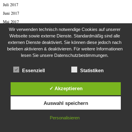
Juli 2017
Juni 2017
Mai 2017
Wir verwenden technisch notwendige Cookies auf unserer
April 2017
Webseite sowie externe Dienste. Standardmäßig sind alle
März 2017
externen Dienste deaktiviert. Sie können diese jedoch nach
Februar 2017
belieben aktivieren & deaktivieren. Für weitere Informationen
lesen Sie unsere Datenschutzbestimmungen.
Januar 2017
November 2016
Essenziell
Statistiken
Oktober 2016
September 2016
✓ Akzeptieren
August 2016
Diese Website verwendet Cookies. Durch die weitere Nutzung dieser
Juli 2016
Auswahl speichern
Website stimmst du der Verwendung von Cookies zu.
Juni 2016
Mai 2016
IN ORDNUNG
Personalisieren
April 2016