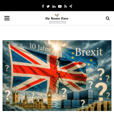
Facebook
Twitter
Linkedin
Youtube
Rss
Xing
PRIMARY
MENU