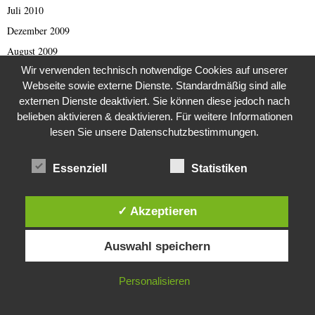
Juli 2010
Dezember 2009
August 2009
Wir verwenden technisch notwendige Cookies auf unserer
März 2009
Webseite sowie externe Dienste. Standardmäßig sind alle
September 2001
externen Dienste deaktiviert. Sie können diese jedoch nach
Oktober 1998
belieben aktivieren & deaktivieren. Für weitere Informationen
lesen Sie unsere Datenschutzbestimmungen.
August 1997
April 1993
Essenziell
Statistiken
Februar 1993
September 1989
✓ Akzeptieren
Juli 1988
Diese Website verwendet Cookies. Durch die weitere Nutzung dieser
August 1984
Auswahl speichern
Website stimmst du der Verwendung von Cookies zu.
Februar 1982
Dezember 1981
IN ORDNUNG
Personalisieren
August 1980