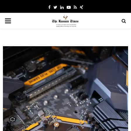
Facebook
Twitter
Linkedin
Youtube
Rss
Xing
PRIMARY
MENU