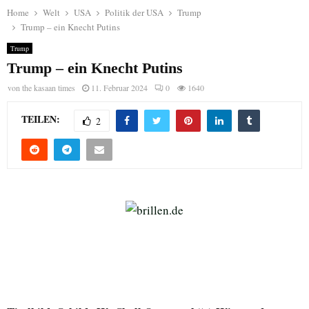
Home
Welt
USA
Politik der USA
Trump
Trump – ein Knecht Putins
Trump
Trump – ein Knecht Putins
von
the kasaan times
11. Februar 2024
0
1640
TEILEN:
2