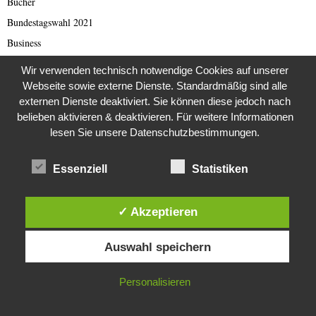
Bücher
Bundestagswahl 2021
Business
Business & Wirtschaft
Wir verwenden technisch notwendige Cookies auf unserer
Catastrophe Scam
Webseite sowie externe Dienste. Standardmäßig sind alle
externen Dienste deaktiviert. Sie können diese jedoch nach
China
belieben aktivieren & deaktivieren. Für weitere Informationen
China Presse
lesen Sie unsere Datenschutzbestimmungen.
Cold Case
Cold Case
Essenziell
Statistiken
Corona Kriminelle
Covid-19
✓ Akzeptieren
Damals
Diese Website verwendet Cookies. Durch die weitere Nutzung dieser
Auswahl speichern
Darknet Reporter
Website stimmst du der Verwendung von Cookies zu.
Das war unser Leben
IN ORDNUNG
Personalisieren
Dating Scam
DDR