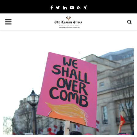
Facebook
Twitter
Linkedin
Youtube
Rss
Xing
PRIMARY
MENU