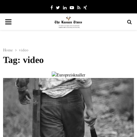
Facebook
Twitter
Linkedin
Youtube
Rss
Xing
PRIMARY
MENU
Home
video
Tag: video