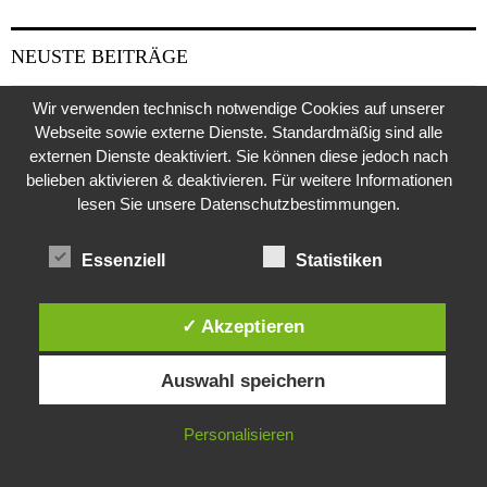
NEUSTE BEITRÄGE
Wir verwenden technisch notwendige Cookies auf unserer
Vergewaltigte Mädchen in Ceuta
Webseite sowie externe Dienste. Standardmäßig sind alle
externen Dienste deaktiviert. Sie können diese jedoch nach
Eskalation: Trump’s Ölfirma landet auf Grönland ohne Genehmigung
belieben aktivieren & deaktivieren. Für weitere Informationen
lesen Sie unsere Datenschutzbestimmungen.
Oldtimer für 400 Euro- wie Scammer nicht existente Fahrzeuge
verhökern
Essenziell
Statistiken
Die Aufzucht von Jungvögeln ist Kraftakt
✓ Akzeptieren
Internationale Aktion gegen riesiges Schleppernetzwerk
Diese Website verwendet Cookies. Durch die weitere Nutzung dieser
Auswahl speichern
Die Piri-Reis Karte
Website stimmst du der Verwendung von Cookies zu.
Der Fall Rosemarie Nitribitt
IN ORDNUNG
Personalisieren
Das tote Mädchen im Schlossgarten- der ungelöste Mord an Christiane