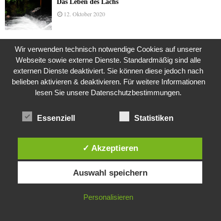
Das Leben des Lachs
12. Oktober 2020
Wir verwenden technisch notwendige Cookies auf unserer
Die Geschichte der Kubushäuser
Webseite sowie externe Dienste. Standardmäßig sind alle
9. Juli 2018
externen Dienste deaktiviert. Sie können diese jedoch nach
belieben aktivieren & deaktivieren. Für weitere Informationen
lesen Sie unsere Datenschutzbestimmungen.
Was ist denn das? -Mars „SOL 735“ Rover Curiosity
24. November 2015
Essenziell
Statistiken
✓ Akzeptieren
Die Brexit-Lüge (1/8 Teil)
Diese Website verwendet Cookies. Durch die weitere Nutzung dieser
3. November 2019
Auswahl speichern
Website stimmst du der Verwendung von Cookies zu.
IN ORDNUNG
Personalisieren
Die Straße radikalisiert jeden Tag ein Stückchen
mehr