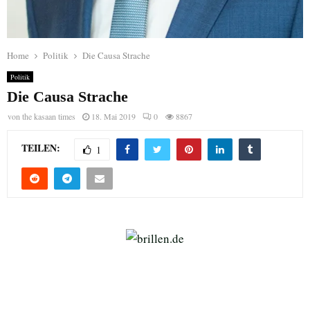
Home
Politik
Die Causa Strache
Politik
Die Causa Strache
von
the kasaan times
18. Mai 2019
0
8867
TEILEN:
1