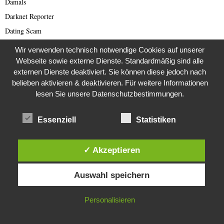
Damals
Darknet Reporter
Dating Scam
DDR
Wir verwenden technisch notwendige Cookies auf unserer
Der Darknetreporter
Webseite sowie externe Dienste. Standardmäßig sind alle
externen Dienste deaktiviert. Sie können diese jedoch nach
Deutsche Politik
belieben aktivieren & deaktivieren. Für weitere Informationen
Deutschland
lesen Sie unsere Datenschutzbestimmungen.
Diabetes
Die Stem van die Apartheid
Essenziell
Statistiken
Dokumentationen
Editor's Picks
✓ Akzeptieren
Energie
Diese Website verwendet Cookies. Durch die weitere Nutzung dieser
Auswahl speichern
English articles
Website stimmst du der Verwendung von Cookies zu.
English Scam
IN ORDNUNG
Personalisieren
Europa
Fake Barrister