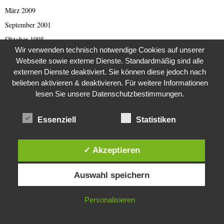
März 2009
September 2001
Oktober 1998
Wir verwenden technisch notwendige Cookies auf unserer
August 1997
Webseite sowie externe Dienste. Standardmäßig sind alle
April 1993
externen Dienste deaktiviert. Sie können diese jedoch nach
Februar 1993
belieben aktivieren & deaktivieren. Für weitere Informationen
lesen Sie unsere Datenschutzbestimmungen.
September 1989
Juli 1988
Essenziell
Statistiken
August 1984
Februar 1982
✓ Akzeptieren
Dezember 1981
Diese Website verwendet Cookies. Durch die weitere Nutzung dieser
August 1980
Auswahl speichern
Website stimmst du der Verwendung von Cookies zu.
IN ORDNUNG
Personalisieren
KATEGORIEN