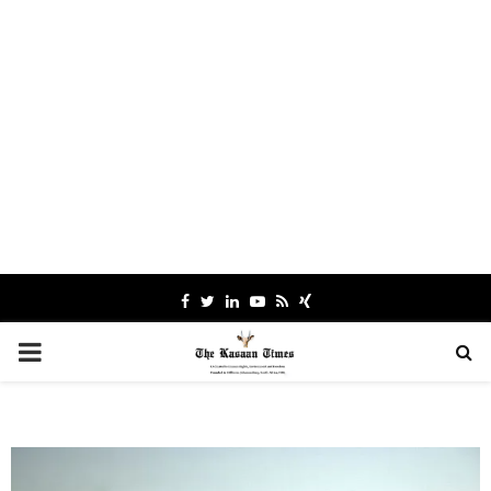
Facebook
Twitter
Linkedin
Youtube
Rss
Xing
PRIMARY
MENU