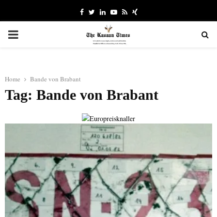
Facebook
Twitter
Linkedin
Youtube
Rss
Xing
PRIMARY
MENU
Home
Bande von Brabant
Tag: Bande von Brabant