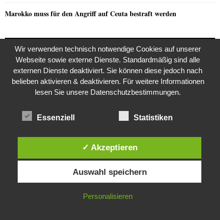
Marokko muss für den Angriff auf Ceuta bestraft werden
Wir verwenden technisch notwendige Cookies auf unserer
NEUSTE KOMMENTARE
Webseite sowie externe Dienste. Standardmäßig sind alle
externen Dienste deaktiviert. Sie können diese jedoch nach
Razzia in der JVA Rheinbach
Joy
zu
belieben aktivieren & deaktivieren. Für weitere Informationen
lesen Sie unsere Datenschutzbestimmungen.
the kasaan times
Riza Kosar’s zweifelhaftes Angebot…
zu
Essenziell
Statistiken
Riza Kosar’s zweifelhaftes Angebot…
EarnMoney
zu
the kasaan times
Razzia in der JVA Rheinbach
zu
✓ Akzeptieren
Diese Website verwendet Cookies. Durch die weitere Nutzung dieser
Razzia in der JVA Rheinbach
Claudia
zu
Auswahl speichern
Website stimmst du der Verwendung von Cookies zu.
Razzia in der JVA Rheinbach
Andrea
zu
IN ORDNUNG
Personalisieren
Razzia in der JVA Rheinbach
Jana S.
zu