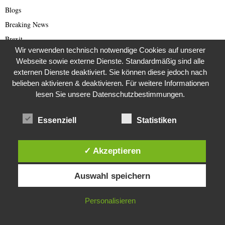
Blogs
Breaking News
Brexit
Wir verwenden technisch notwendige Cookies auf unserer
Bücher
Webseite sowie externe Dienste. Standardmäßig sind alle
Bundestagswahl 2021
externen Dienste deaktiviert. Sie können diese jedoch nach
Business
belieben aktivieren & deaktivieren. Für weitere Informationen
lesen Sie unsere Datenschutzbestimmungen.
Business & Wirtschaft
Catastrophe Scam
Essenziell
Statistiken
China
China Presse
✓ Akzeptieren
Cold Case
Diese Website verwendet Cookies. Durch die weitere Nutzung dieser
Cold Case
Auswahl speichern
Website stimmst du der Verwendung von Cookies zu.
Corona Kriminelle
Covid-19
IN ORDNUNG
Personalisieren
Damals