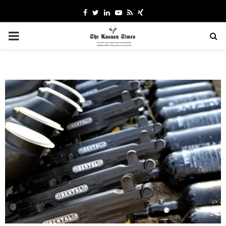
Facebook
Twitter
Linkedin
Youtube
Rss
Xing
PRIMARY
MENU