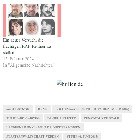
Ein neuer Versuch, die
flüchtigen RAF-Rentner zu
stellen
15. Februar 2024
In "Allgemeine Nachrichten"
+49511 9873-7400
BKMS
BOCHUM-WATTENSCHEID (27. DEZEMBER 2006)
BURKHARD GARWEG
DANIELA KLETTE
ERNST-VOLKER STAUB
LANDESKRIMINALAMT (LKA) NIEDERSACHSEN.
STAATSANWALTSCHAFT VERDEN
STUHR (6. JUNI 2015)