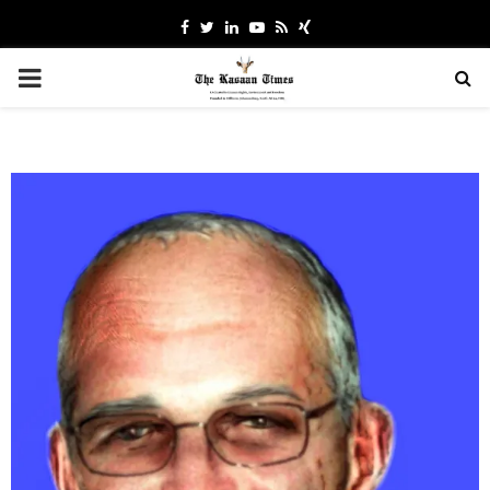
Facebook
Twitter
Linkedin
Youtube
Rss
Xing
PRIMARY
MENU