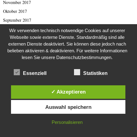
November 2017
Oktober 2017
September 2017
August 2017
Wir verwenden technisch notwendige Cookies auf unserer
Webseite sowie externe Dienste. Standardmäßig sind alle
Juli 2017
externen Dienste deaktiviert. Sie können diese jedoch nach
Juni 2017
belieben aktivieren & deaktivieren. Für weitere Informationen
Mai 2017
lesen Sie unsere Datenschutzbestimmungen.
April 2017
März 2017
Essenziell
Statistiken
Februar 2017
Januar 2017
✓ Akzeptieren
November 2016
Diese Website verwendet Cookies. Durch die weitere Nutzung dieser
Auswahl speichern
Website stimmst du der Verwendung von Cookies zu.
Oktober 2016
September 2016
IN ORDNUNG
Personalisieren
August 2016
Juli 2016