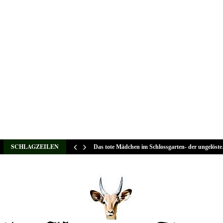
SCHLAGZEILEN
Das tote Mädchen im Schlossgarten- der ungelöst