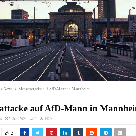
ng News
Messerattacke auf AfD-Mann in Mannheim
attacke auf AfD-Mann in Mannhe
es
5. Juni 2024
0
1420
2