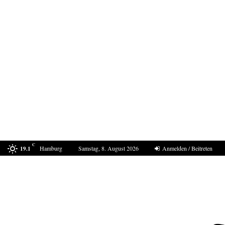
C
Hamburg
Samstag, 8. August 2026
Anmelden / Beitreten
19.1
Joseph Vacher – ein Monstrum in Menschengestalt