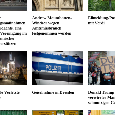
e
Andrew Mountbatten-
Eilmeldung-Post
ngsmaßnahmen
Windsor wegen
mit Verdi
dachts, eine
Amtsmissbrauch
e Vereinigung im
festgenommen worden
lamischer
terstützen
le Verletzte
Geiselnahme in Dresden
Donald Trump e
e
verwirrter Man
schmutzigen G