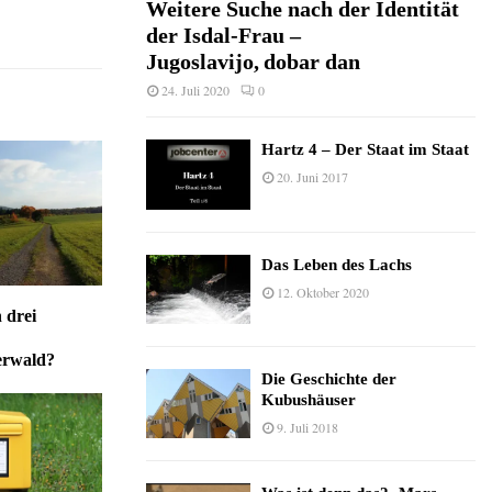
Weitere Suche nach der Identität
der Isdal-Frau –
Jugoslavijo, dobar dan
24. Juli 2020
0
Hartz 4 – Der Staat im Staat
20. Juni 2017
Das Leben des Lachs
12. Oktober 2020
 drei
erwald?
Die Geschichte der
Kubushäuser
9. Juli 2018