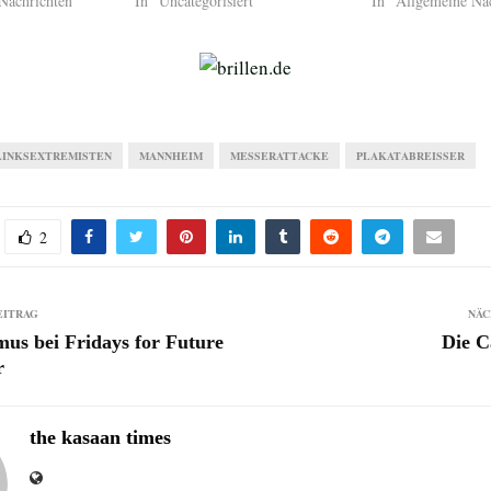
Nachrichten"
In "Uncategorisiert"
In "Allgemeine Na
LINKSEXTREMISTEN
MANNHEIM
MESSERATTACKE
PLAKATABREISSER
2
EITRAG
NÄC
mus bei Fridays for Future
Die C
r
the kasaan times