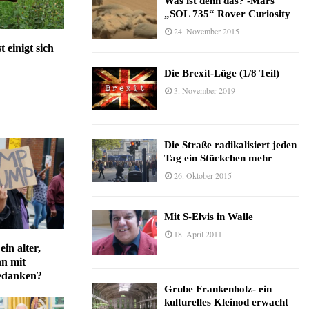
Was ist denn das? -Mars
„SOL 735“ Rover Curiosity
24. November 2015
 einigt sich
Die Brexit-Lüge (1/8 Teil)
3. November 2019
Die Straße radikalisiert jeden
Tag ein Stückchen mehr
26. Oktober 2015
Mit S-Elvis in Walle
18. April 2011
in alter,
n mit
edanken?
Grube Frankenholz- ein
kulturelles Kleinod erwacht