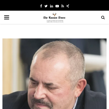
Facebook
Twitter
Linkedin
Youtube
Rss
Xing
PRIMARY
MENU