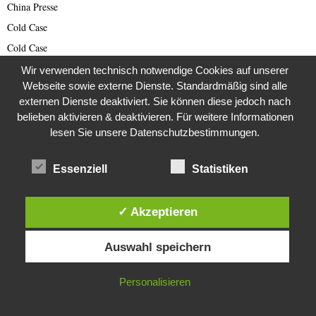
China Presse
Cold Case
Cold Case
Corona Kriminelle
Wir verwenden technisch notwendige Cookies auf unserer
Webseite sowie externe Dienste. Standardmäßig sind alle
Covid-19
externen Dienste deaktiviert. Sie können diese jedoch nach
Damals
belieben aktivieren & deaktivieren. Für weitere Informationen
Darknet Reporter
lesen Sie unsere Datenschutzbestimmungen.
Dating Scam
Essenziell
Statistiken
DDR
Der Darknetreporter
Deutsche Politik
✓ Akzeptieren
Deutschland
Diese Website verwendet Cookies. Durch die weitere Nutzung dieser
Auswahl speichern
Website stimmst du der Verwendung von Cookies zu.
Diabetes
Die Stem van die Apartheid
IN ORDNUNG
Personalisieren
Dokumentationen
Editor's Picks