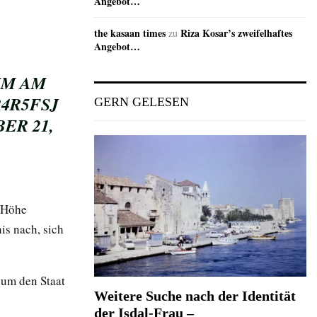
Angebot…
the kasaan times
Riza Kosar’s zweifelhaftes
zu
Angebot…
UM AM
R4R5FSJ
GERN GELESEN
ER 21,
e Höhe
is nach, sich
 um den Staat
Weitere Suche nach der Identität
der Isdal-Frau –