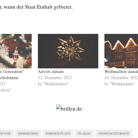
r, wann der Staat Einhalt gebietet.
te Generation“
Advent damals
Weihnachten damal
achtsbäume
12. Dezember 2021
18. Dezember 202
023
In "Weihnachten"
In "Weihnachten"
ration"
R TOR
HEBEBÜHNE
PARISER PLATZ
PLAKAT
WEIHNACHTSBAUM