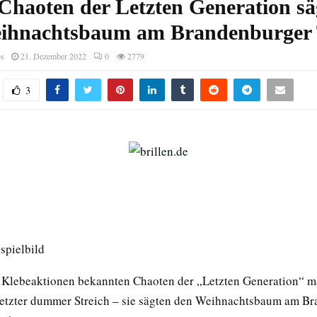
Chaoten der Letzten Generation s
ihnachtsbaum am Brandenburger 
es
21. Dezember 2022
0
2779
3
ispielbild
r Klebeaktionen bekannten Chaoten der „Letzten Generation“ 
 Letzter dummer Streich – sie sägten den Weihnachtsbaum am B