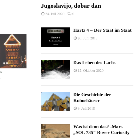
Jugoslavijo, dobar dan
24. Juli 2020
0
Hartz 4 – Der Staat im Staat
20. Juni 2017
Das Leben des Lachs
12. Oktober 2020
s
2
Die Geschichte der
Kubushäuser
9. Juli 2018
Was ist denn das? -Mars
„SOL 735“ Rover Curiosity