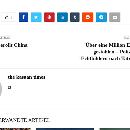
3
EITRAG
NÄC
erollt China
Über eine Million 
gestohlen – Poli
Echtbildern nach Tat
the kasaan times
RWANDTE ARTIKEL