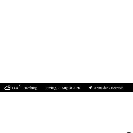
C
Hamburg
Freitag, 7. August 2026
Anmelden / Beitreten
14.8
Der Sommer 2040 in Europa