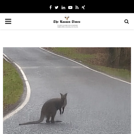
Facebook
Twitter
Linkedin
Youtube
Rss
Xing
PRIMARY
MENU