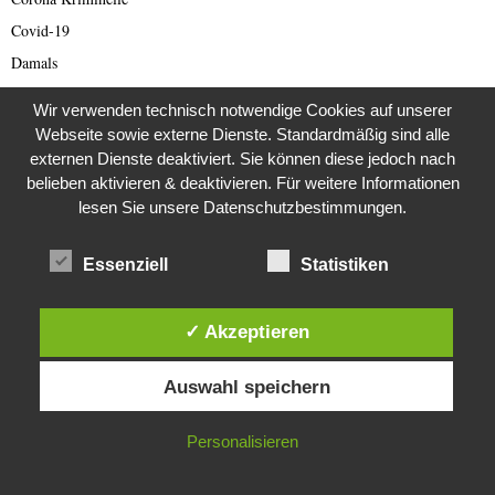
Covid-19
Damals
Darknet Reporter
Wir verwenden technisch notwendige Cookies auf unserer
Dating Scam
Webseite sowie externe Dienste. Standardmäßig sind alle
DDR
externen Dienste deaktiviert. Sie können diese jedoch nach
belieben aktivieren & deaktivieren. Für weitere Informationen
Der Darknetreporter
lesen Sie unsere Datenschutzbestimmungen.
Deutsche Politik
Deutschland
Essenziell
Statistiken
Diabetes
Die Stem van die Apartheid
✓ Akzeptieren
Dokumentationen
Diese Website verwendet Cookies. Durch die weitere Nutzung dieser
Editor's Picks
Auswahl speichern
Website stimmst du der Verwendung von Cookies zu.
Energie
IN ORDNUNG
Personalisieren
English articles
English Scam