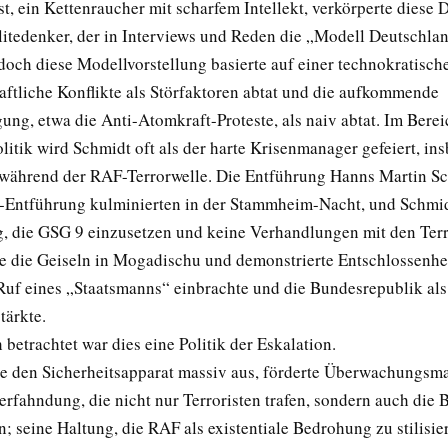
t, ein Kettenraucher mit scharfem Intellekt, verkörperte diese 
Elitedenker, der in Interviews und Reden die „Modell Deutschla
 doch diese Modellvorstellung basierte auf einer technokratisc
haftliche Konflikte als Störfaktoren abtat und die aufkommende
ng, etwa die Anti-Atomkraft-Proteste, als naiv abtat. Im Berei
litik wird Schmidt oft als der harte Krisenmanager gefeiert, in
während der RAF-Terrorwelle. Die Entführung Hanns Martin Sc
-Entführung kulminierten in der Stammheim-Nacht, und Schmi
, die GSG 9 einzusetzen und keine Verhandlungen mit den Terr
ete die Geiseln in Mogadischu und demonstrierte Entschlossenhei
Ruf eines „Staatsmanns“ einbrachte und die Bundesrepublik als
tärkte.
 betrachtet war dies eine Politik der Eskalation.
e den Sicherheitsapparat massiv aus, förderte Überwachungs
erfahndung, die nicht nur Terroristen trafen, sondern auch die 
; seine Haltung, die RAF als existentiale Bedrohung zu stilisie