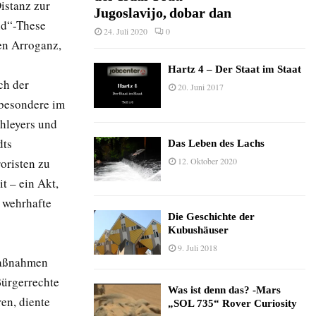
Distanz zur
Jugoslavijo, dobar dan
nd“-These
24. Juli 2020
0
hen Arroganz,
Hartz 4 – Der Staat im Staat
ch der
20. Juni 2017
sbesondere im
hleyers und
dts
Das Leben des Lachs
12. Oktober 2020
oristen zu
t – ein Akt,
 wehrhafte
Die Geschichte der
Kubushäuser
9. Juli 2018
maßnahmen
Bürgerrechte
Was ist denn das? -Mars
ren, diente
„SOL 735“ Rover Curiosity