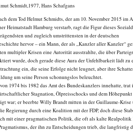
elmut Schmidt,1977, Hans Schafgans
ach dem Tod Helmut Schmidts, der am 10. November 2015 im Al
iner Heimatstadt Hamburg verstarb, ragt die Figur dieses Sozia
 prägendsten und zugleich umstrittensten in der deutschen
schichte hervor – ein Mann, der als „Kanzler aller Kanzler“ ge
iten multipler Krisen eine Autorität ausstrahlte, die über Partei
tiert wurde, doch gerade diese Aura der Unfehlbarkeit lädt zu 
trachtung ein, die seine Erfolge nicht leugnet, aber ihre Schatt
ldung um seine Person schonungslos beleuchtet.
 von 1974 bis 1982 das Amt des Bundeskanzlers innehatte, trat 
wirtschaftlicher Stagnation, Ölpreisschocks und dem Höhepunkt
ägt war; er beerbte Willy Brandt mitten in der Guillaume-Krise
 die Regierung durch eine Koalition mit der FDP, doch diese Stabi
ich mit einer pragmatischen Politik, die oft als kalte Realpolitik k
ragmatismus, der ihn zu Entscheidungen trieb, die langfristig d