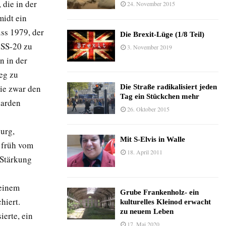
 die in der
24. November 2015
idt ein
ss 1979, der
Die Brexit-Lüge (1/8 Teil)
 SS-20 zu
3. November 2019
n in der
eg zu
die zwar den
Die Straße radikalisiert jeden
Tag ein Stückchen mehr
iarden
26. Oktober 2015
urg,
Mit S-Elvis in Walle
h früh vom
18. April 2011
-Stärkung
 einem
Grube Frankenholz- ein
hiert.
kulturelles Kleinod erwacht
zu neuem Leben
ierte, ein
17. Mai 2020