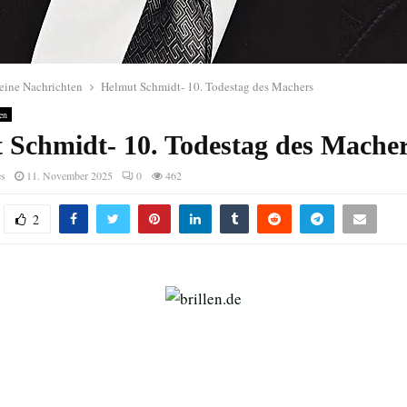
eine Nachrichten
Helmut Schmidt- 10. Todestag des Machers
en
 Schmidt- 10. Todestag des Mache
es
11. November 2025
0
462
2