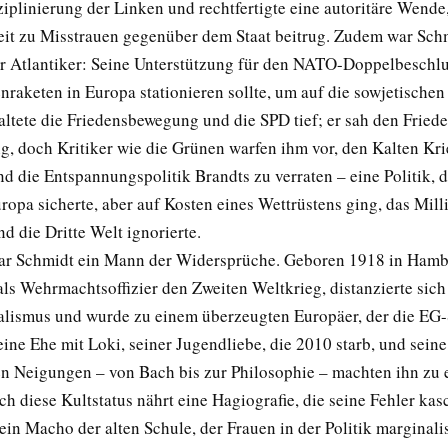
iplinierung der Linken und rechtfertigte eine autoritäre Wende,
t zu Misstrauen gegenüber dem Staat beitrug. Zudem war Schm
r Atlantiker: Seine Unterstützung für den NATO-Doppelbeschlu
nraketen in Europa stationieren sollte, um auf die sowjetischen
altete die Friedensbewegung und die SPD tief; er sah den Friede
, doch Kritiker wie die Grünen warfen ihm vor, den Kalten Kri
d die Entspannungspolitik Brandts zu verraten – eine Politik, 
ropa sicherte, aber auf Kosten eines Wettrüstens ging, das Mill
d die Dritte Welt ignorierte.
ar Schmidt ein Mann der Widersprüche. Geboren 1918 in Hamb
als Wehrmachtsoffizier den Zweiten Weltkrieg, distanzierte sic
alismus und wurde zu einem überzeugten Europäer, der die EG
eine Ehe mit Loki, seiner Jugendliebe, die 2010 starb, und seine
len Neigungen – von Bach bis zur Philosophie – machten ihn zu
ch diese Kultstatus nährt eine Hagiografie, die seine Fehler kasc
in Macho der alten Schule, der Frauen in der Politik marginalis