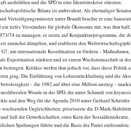
ft aushöhlten und die SPD in eine Identitätskrise stürzten.
schaftspolitische Bilanz ist ambivalent. Als ehemaliger Senator
nd Verteidigungsminister unter Brandt brachte er eine hanseat
 ein tiefes Verständnis für globale Ökonomie mit, was ihm half,
1973/74 zu managen; er setzte auf Konjunkturprogramme, die di
eit zunächst dämpften, und etablierte den Weltwirtschaftsgipfe
s G7, um internationale Koordination zu fördern – Maßnahmen, 
als Exportnation stärkten und zu einem Wachstumsschub in de
 beitrugen. Kritiker werfen ihm jedoch vor, dass diese Politik 
ren ging. Die Einführung von Lohnzurückhaltung und die Akz
beitslosigkeit – die 1982 auf über eine Million anstieg – marki
 neoliberalen Wende in der SPD, die unter Schmidt von keynesi
ckte und den Weg für die Agenda 2010 unter Gerhard Schröder 
e wachsenden Ungleichheiten, priorisierte die D-Mark-Stabilität
und ließ die Gewerkschaften, einst Kern der Sozialdemokratie, 
ilichen Spaltungen führte und die Basis der Partei entfremdete.