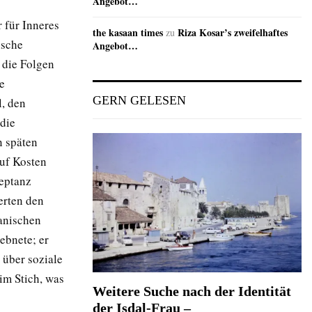
Angebot…
 für Inneres
the kasaan times
Riza Kosar’s zweifelhaftes
zu
ische
Angebot…
 die Folgen
e
GERN GELESEN
l, den
die
n späten
auf Kosten
eptanz
erten den
anischen
ebnete; er
 über soziale
im Stich, was
Weitere Suche nach der Identität
der Isdal-Frau –