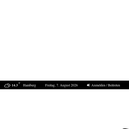
C
Hamburg
Freitag, 7. August 2026
Anmelden / Beitreten
14.3
Der Sommer 2040 in Europa