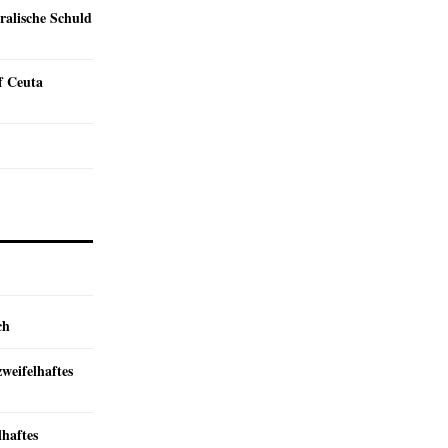
ralische Schuld
f Ceuta
ch
zweifelhaftes
lhaftes