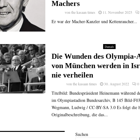
Machers
von
the kasaan times
11. November 2025
Er war der Macher-Kanzler und Kettenraucher...
Damals
Die Wunden des Olympia-A
von München werden in Isr
nie verheilen
von
the kasaan times
30. August 2022
0
Titelbild: Bundespräsident Heinemann während de
im Olympiastadion Bundesarchiv, B 145 Bild-F0
Wegmann, Ludwig / CC-BY-SA 3.0 Es folgt die hi
Originalbeschreibung, die das...
Suchen