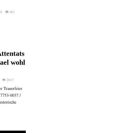
0
461
ttentats
ael wohl
2617
r Trauerfeier
37753-0037 /
storische