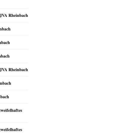
r JVA Rheinbach
inbach
inbach
nbach
r JVA Rheinbach
inbach
nbach
zweifelhaftes
zweifelhaftes