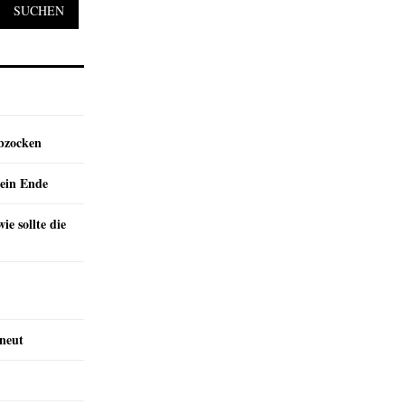
SUCHEN
abzocken
ein Ende
e sollte die
rneut