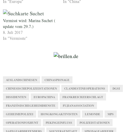
In "Europa"
In "China"
Vermisst wird: Marina Suchet (
update vom 29.7.)
8. Juli 2017
In "Vermisste"
AUSLANDSCHINESEN
CHINASPIONAGE
CHINESISCHEPOLIZEISTATIONEN
CLANDESTINEOPERATIONS
DGSI
DISSIDENTEN
EUROPACHINA
FRANKREICHZERSCHLAGT
FRANZÖSISCHEGEHEIMDIENSTE
FUJIANASSOCIATION
GEHEIMEPOLIZEI
HONGKONGAKTIVISTEN
LEMONDE
MPS
OPERATIONFOXHUNT
PEKINGEINFLUSS
POLIZEISTATIONEN
SAFEGUARDDEFENDERS
SOUVERAENITAET
SPIONAGEABWEHR