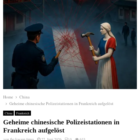
Home
China
Geheime chinesische Polizeistationen in Frankreich aufgelöst
China
Frankreich
Geheime chinesische Polizeistationen in
Frankreich aufgelöst
von
the kasaan times
27. Juni 2026
0
633