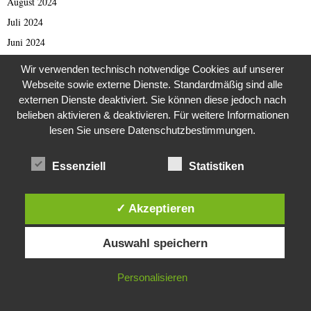
August 2024
Juli 2024
Juni 2024
Mai 2024
Wir verwenden technisch notwendige Cookies auf unserer
April 2024
Webseite sowie externe Dienste. Standardmäßig sind alle
externen Dienste deaktiviert. Sie können diese jedoch nach
März 2024
belieben aktivieren & deaktivieren. Für weitere Informationen
Februar 2024
lesen Sie unsere Datenschutzbestimmungen.
Januar 2024
Dezember 2023
Essenziell
Statistiken
November 2023
Oktober 2023
✓ Akzeptieren
September 2023
Diese Website verwendet Cookies. Durch die weitere Nutzung dieser
Auswahl speichern
August 2023
Website stimmst du der Verwendung von Cookies zu.
Juli 2023
IN ORDNUNG
Personalisieren
Juni 2023
Mai 2023