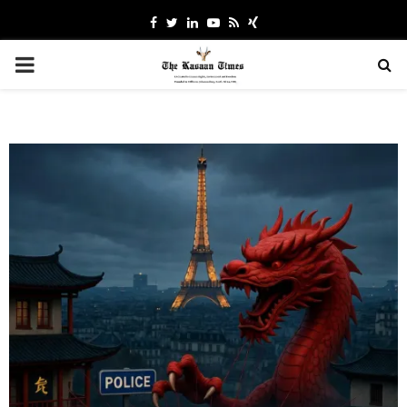
Facebook
Twitter
Linkedin
Youtube
Rss
Xing
PRIMARY
MENU