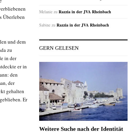
e
verbliebenen
Razzia in der JVA Rheinbach
Melanie
zu
s Überleben
Razzia in der JVA Rheinbach
Sabine
zu
alen und dem
GERN GELESEN
nda zu
e in der
tdeckte er in
ann: den
an, der
kt gehalten
geblieben. Er
Weitere Suche nach der Identität