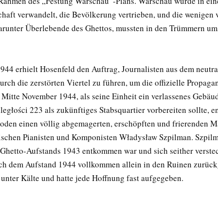
 Rahmen des „Festung Warschau“-Plans. Warschau wurde in ein
haft verwandelt, die Bevölkerung vertrieben, und die wenigen 
runter Überlebende des Ghettos, mussten in den Trümmern um
944 erhielt Hosenfeld den Auftrag, Journalisten aus dem neutr
rch die zerstörten Viertel zu führen, um die offizielle Propaga
. Mitte November 1944, als seine Einheit ein verlassenes Gebäud
egłości 223 als zukünftiges Stabsquartier vorbereiten sollte, en
den einen völlig abgemagerten, erschöpften und frierenden M
ischen Pianisten und Komponisten Władysław Szpilman. Szpilm
Ghetto-Aufstands 1943 entkommen war und sich seither verstec
ach dem Aufstand 1944 vollkommen allein in den Ruinen zurück
t unter Kälte und hatte jede Hoffnung fast aufgegeben.