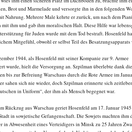
r wies ihm einen sicheren Platz im Dachboden zu, brachte ihm 
en, Brot und Marmelade und versorgte ihn in den folgenden W
it Nahrung. Mehrere Male kehrte er zurück, um nach dem Piani
h mit ihm und gab ihm moralischen Halt. Diese Hilfe war lebens
terstützung für Juden wurde mit dem Tod bestraft. Hosenfeld ha
ichem Mitgefühl, obwohl er selbst Teil des Besatzungsapparats 
zember 1944, als Hosenfeld mit seiner Kompanie zur 9. Armee
t wurde, hielt die Versorgung an. Szpilman überlebte dank dies
en bis zur Befreiung Warschaus durch die Rote Armee im Janua
r sahen sich nie wieder, doch Szpilman erinnerte sich zeitlebe
utschen in Uniform“, der ihm als Mensch begegnet war.
m Rückzug aus Warschau geriet Hosenfeld am 17. Januar 1945 
 Stadt in sowjetische Gefangenschaft. Die Sowjets machten ihm 
r in Abwesenheit eines Verteidigers in Minsk zu 25 Jahren Zwa