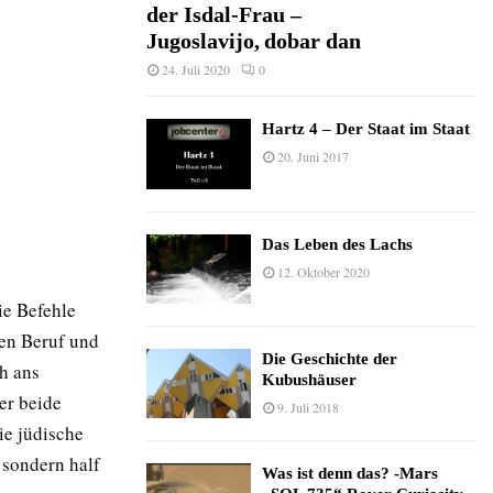
der Isdal-Frau –
Jugoslavijo, dobar dan
24. Juli 2020
0
Hartz 4 – Der Staat im Staat
20. Juni 2017
Das Leben des Lachs
12. Oktober 2020
ie Befehle
sen Beruf und
Die Geschichte der
ch ans
Kubushäuser
er beide
9. Juli 2018
ie jüdische
 sondern half
Was ist denn das? -Mars