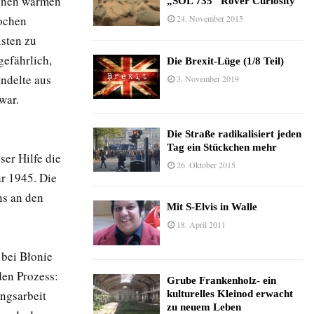
einen warmen
„SOL 735“ Rover Curiosity
ochen
24. November 2015
sten zu
gefährlich,
Die Brexit-Lüge (1/8 Teil)
ndelte aus
3. November 2019
war.
Die Straße radikalisiert jeden
Tag ein Stückchen mehr
er Hilfe die
26. Oktober 2015
r 1945. Die
ns an den
Mit S-Elvis in Walle
18. April 2011
bei Błonie
den Prozess:
Grube Frankenholz- ein
ngsarbeit
kulturelles Kleinod erwacht
zu neuem Leben