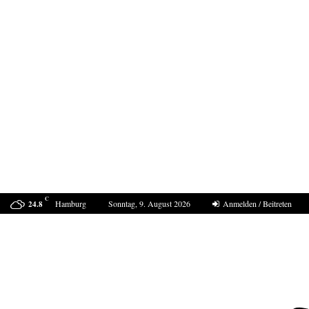
C
Hamburg
Sonntag, 9. August 2026
Anmelden / Beitreten
24.8
Sucht Putin den Casus belli mit Deutschland?