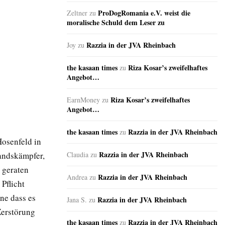
ProDogRomania e.V. weist die
Zeltner
zu
moralische Schuld dem Leser zu
Razzia in der JVA Rheinbach
Joy
zu
the kasaan times
Riza Kosar’s zweifelhaftes
zu
Angebot…
Riza Kosar’s zweifelhaftes
EarnMoney
zu
Angebot…
the kasaan times
Razzia in der JVA Rheinbach
zu
osenfeld in
Razzia in der JVA Rheinbach
andskämpfer,
Claudia
zu
 geraten
Razzia in der JVA Rheinbach
Andrea
zu
 Pflicht
hne dass es
Razzia in der JVA Rheinbach
Jana S.
zu
Zerstörung
the kasaan times
Razzia in der JVA Rheinbach
zu