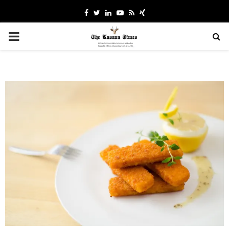
Facebook
Twitter
Linkedin
Youtube
Rss
Xing
PRIMARY
MENU