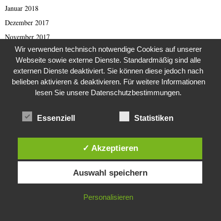
Januar 2018
Dezember 2017
November 2017
Wir verwenden technisch notwendige Cookies auf unserer
Oktober 2017
Webseite sowie externe Dienste. Standardmäßig sind alle
September 2017
externen Dienste deaktiviert. Sie können diese jedoch nach
August 2017
belieben aktivieren & deaktivieren. Für weitere Informationen
lesen Sie unsere Datenschutzbestimmungen.
Juli 2017
Juni 2017
Essenziell
Statistiken
Mai 2017
April 2017
✓ Akzeptieren
März 2017
Diese Website verwendet Cookies. Durch die weitere Nutzung dieser
Februar 2017
Auswahl speichern
Website stimmst du der Verwendung von Cookies zu.
Januar 2017
November 2016
IN ORDNUNG
Personalisieren
Oktober 2016