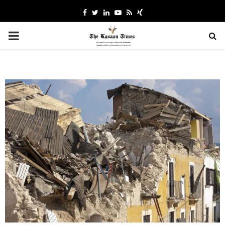
Facebook
Twitter
Linkedin
Youtube
Rss
Xing
PRIMARY
MENU