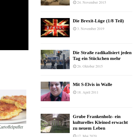
24. November 2015
Die Brexit-Lüge (1/8 Teil)
3. November 2019
Die Straße radikalisiert jeden
Tag ein Stückchen mehr
26. Oktober 2015
Mit S-Elvis in Walle
18. April 2011
Grube Frankenholz- ein
kulturelles Kleinod erwacht
rtoffelpuffer
zu neuem Leben
17. Mai 2020