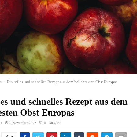
e
Ein tolles und schnelles Rezept aus dem beliebtesten Obst Europas
les und schnelles Rezept aus dem
testen Obst Europas
es
2. November 2022
0
4068