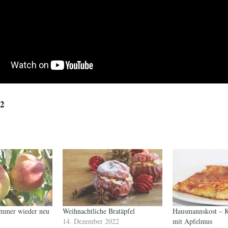
22
immer wieder neu
Weihnachtliche Bratäpfel
Hausmannskost – Ka
14. Dezember 2022
mit Apfelmus