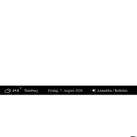
C
Hamburg
Freitag, 7. August 2026
Anmelden / Beitreten
19.8
ProDogRomania e.V. weist die moralische Schuld dem…