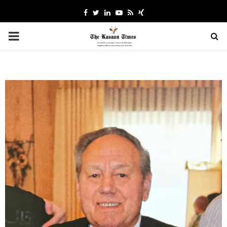
Facebook
Twitter
Linkedin
Youtube
Rss
Xing
PRIMARY
MENU