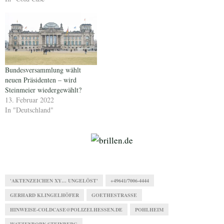
Bundesversammlung wählt
neuen Präsidenten – wird
Steinmeier wiedergewählt?
13. Februar 2022
In "Deutschland"
'AKTENZEICHEN XY… UNGELÖST'
+49641/7006-4444
GERHARD KLINGELHÖFER
GOETHESTRASSE
HINWEISE-COLDCASE@POLIZEI.HESSEN.DE
POHLHEIM