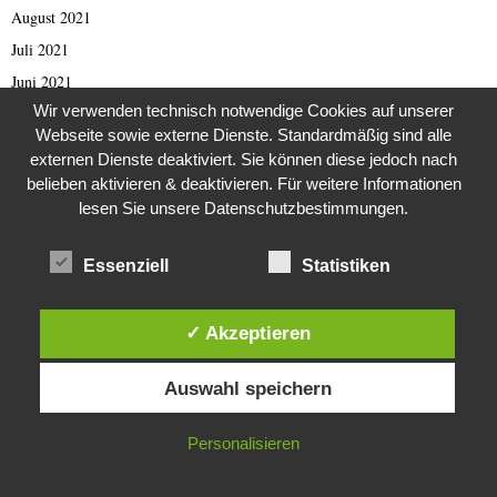
August 2021
Juli 2021
Juni 2021
Wir verwenden technisch notwendige Cookies auf unserer
Mai 2021
Webseite sowie externe Dienste. Standardmäßig sind alle
April 2021
externen Dienste deaktiviert. Sie können diese jedoch nach
März 2021
belieben aktivieren & deaktivieren. Für weitere Informationen
lesen Sie unsere Datenschutzbestimmungen.
Februar 2021
Januar 2021
Essenziell
Statistiken
Dezember 2020
November 2020
✓ Akzeptieren
Oktober 2020
Diese Website verwendet Cookies. Durch die weitere Nutzung dieser
September 2020
Auswahl speichern
Website stimmst du der Verwendung von Cookies zu.
August 2020
Juli 2020
IN ORDNUNG
Personalisieren
Juni 2020