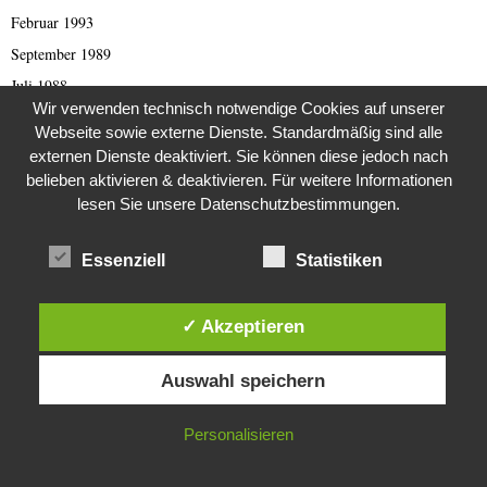
Februar 1993
September 1989
Juli 1988
Wir verwenden technisch notwendige Cookies auf unserer
August 1984
Webseite sowie externe Dienste. Standardmäßig sind alle
Februar 1982
externen Dienste deaktiviert. Sie können diese jedoch nach
Dezember 1981
belieben aktivieren & deaktivieren. Für weitere Informationen
lesen Sie unsere Datenschutzbestimmungen.
August 1980
Essenziell
Statistiken
KATEGORIEN
✓ Akzeptieren
1970erJahre
Diese Website verwendet Cookies. Durch die weitere Nutzung dieser
Auswahl speichern
Website stimmst du der Verwendung von Cookies zu.
2000er Jahre
419 er Scam (deutsch)
IN ORDNUNG
Personalisieren
419 Scam (English)
Afghanistan