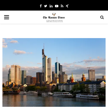
Facebook
Twitter
Linkedin
Youtube
Rss
Xing
PRIMARY
MENU