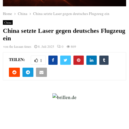
Home
China
China setzte Laser gegen deutsches Flugzeug ein
China
China setzte Laser gegen deutsches Flugzeug
ein
von
the kasaan times
8. Juli 2025
0
869
TEILEN:
1