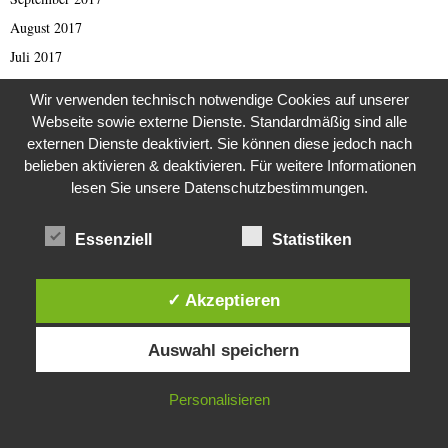
August 2017
Juli 2017
Juni 2017
Wir verwenden technisch notwendige Cookies auf unserer
Mai 2017
Webseite sowie externe Dienste. Standardmäßig sind alle
April 2017
externen Dienste deaktiviert. Sie können diese jedoch nach
belieben aktivieren & deaktivieren. Für weitere Informationen
März 2017
lesen Sie unsere Datenschutzbestimmungen.
Februar 2017
Januar 2017
Essenziell
Statistiken
November 2016
Oktober 2016
✓ Akzeptieren
September 2016
Diese Website verwendet Cookies. Durch die weitere Nutzung dieser
August 2016
Auswahl speichern
Website stimmst du der Verwendung von Cookies zu.
Juli 2016
IN ORDNUNG
Personalisieren
Juni 2016
Mai 2016