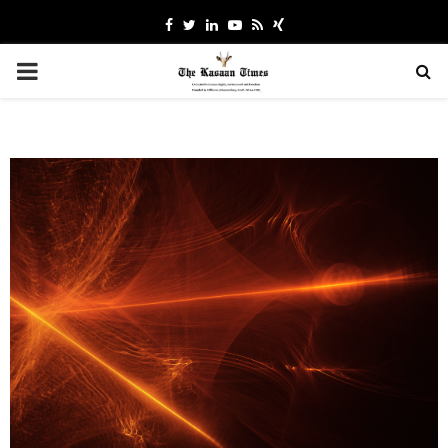
Facebook
Twitter
Linkedin
Youtube
Rss
Xing
PRIMARY
MENU