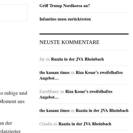
Griff Trump Nordkorea an?
Infantino muss zurücktreten
NEUSTE KOMMENTARE
Razzia in der JVA Rheinbach
Joy
zu
the kasaan times
Riza Kosar’s zweifelhaftes
zu
Angebot…
Riza Kosar’s zweifelhaftes
EarnMoney
zu
so ruhige und
Angebot…
n Moment aus
the kasaan times
Razzia in der JVA Rheinbach
zu
an der
Razzia in der JVA Rheinbach
Claudia
zu
latzierter