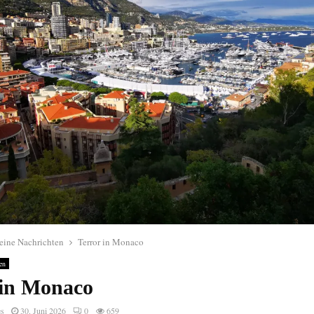
eine Nachrichten
Terror in Monaco
en
 in Monaco
es
30. Juni 2026
0
659