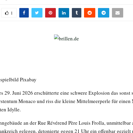
1
ispielbild Pixabay
 29. Juni 2026 erschütterte eine schwere Explosion das sonst 
rstentum Monaco und riss die kleine Mittelmeerperle für eine
en Idylle.
ngebäude an der Rue Révérend Père Louis Frolla, unmittelbar 
nkreich gelegen, detonierte gegen 21 Uhr ein offenbar gezielt p