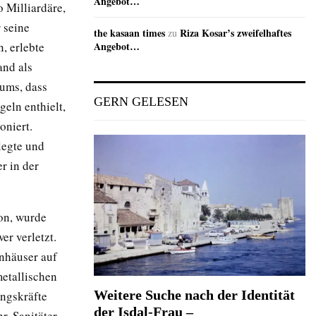
Angebot…
o Milliardäre,
 seine
the kasaan times
Riza Kosar’s zweifelhaftes
zu
, erlebte
Angebot…
and als
tums, dass
GERN GELESEN
geln enthielt,
oniert.
legte und
r in der
on, wurde
r verletzt.
nhäuser auf
metallischen
Weitere Suche nach der Identität
ungskräfte
der Isdal-Frau –
r, Sanitäter