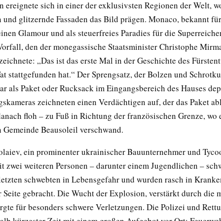
 ereignete sich in einer der exklusivsten Regionen der Welt, w
 und glitzernde Fassaden das Bild prägen. Monaco, bekannt für
einen Glamour und als steuerfreies Paradies für die Superreichen
Vorfall, den der monegassische Staatsminister Christophe Mirm
zeichnete: „Das ist das erste Mal in der Geschichte des Fürsten
at stattgefunden hat.“ Der Sprengsatz, der Bolzen und Schrotku
ar als Paket oder Rucksack im Eingangsbereich des Hauses dep
kameras zeichneten einen Verdächtigen auf, der das Paket ab
danach floh – zu Fuß in Richtung der französischen Grenze, wo e
n Gemeinde Beausoleil verschwand.
aiev, ein prominenter ukrainischer Bauunternehmer und Tyco
 zwei weiteren Personen – darunter einem Jugendlichen – schwe
letzten schwebten in Lebensgefahr und wurden rasch in Kranke
 Seite gebracht. Die Wucht der Explosion, verstärkt durch die 
orgte für besonders schwere Verletzungen. Die Polizei und Rett
alb kürzester Zeit mit einem großen Aufgebot vor Ort: Feuerweh