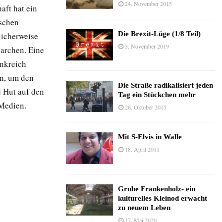
24. November 2015
aft hat ein
ischen
Die Brexit-Lüge (1/8 Teil)
licherweise
3. November 2019
archen. Eine
ankreich
n, um den
Die Straße radikalisiert jeden
d Hut auf den
Tag ein Stückchen mehr
 Medien.
26. Oktober 2015
Mit S-Elvis in Walle
18. April 2011
Grube Frankenholz- ein
kulturelles Kleinod erwacht
zu neuem Leben
17. Mai 2020