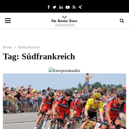
Facebook
Twitter
Linkedin
Youtube
Rss
Xing
PRIMARY
MENU
Home
Südfrankreich
Tag: Südfrankreich