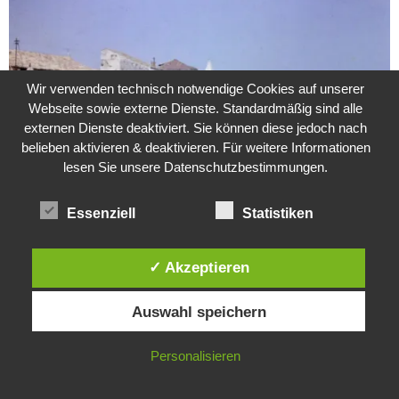
Wir verwenden technisch notwendige Cookies auf unserer
Webseite sowie externe Dienste. Standardmäßig sind alle
externen Dienste deaktiviert. Sie können diese jedoch nach
belieben aktivieren & deaktivieren. Für weitere Informationen
lesen Sie unsere Datenschutzbestimmungen.
Essenziell
Statistiken
Weitere Suche nach der Identität der Isdal-Frau –
Jugoslavijo, dobar dan
✓ Akzeptieren
24. Juli 2020
0
Diese Website verwendet Cookies. Durch die weitere Nutzung dieser
Auswahl speichern
Website stimmst du der Verwendung von Cookies zu.
Hartz 4 – Der Staat im Staat
20. Juni 2017
IN ORDNUNG
Personalisieren