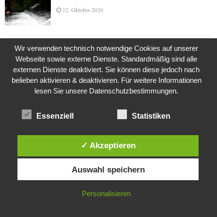
12. Oktober 2020
Wir verwenden technisch notwendige Cookies auf unserer
Die Geschichte der Kubushäuser
Webseite sowie externe Dienste. Standardmäßig sind alle
9. Juli 2018
externen Dienste deaktiviert. Sie können diese jedoch nach
belieben aktivieren & deaktivieren. Für weitere Informationen
lesen Sie unsere Datenschutzbestimmungen.
Was ist denn das? -Mars „SOL 735“ Rover Curiosity
24. November 2015
Essenziell
Statistiken
✓ Akzeptieren
Die Brexit-Lüge (1/8 Teil)
Diese Website verwendet Cookies. Durch die weitere Nutzung dieser
3. November 2019
Auswahl speichern
Website stimmst du der Verwendung von Cookies zu.
IN ORDNUNG
Personalisieren
Die Straße radikalisiert jeden Tag ein Stückchen
mehr