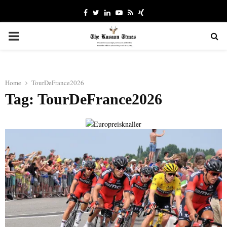
Facebook
Twitter
Linkedin
Youtube
Rss
Xing
PRIMARY
MENU
Home
TourDeFrance2026
Tag: TourDeFrance2026