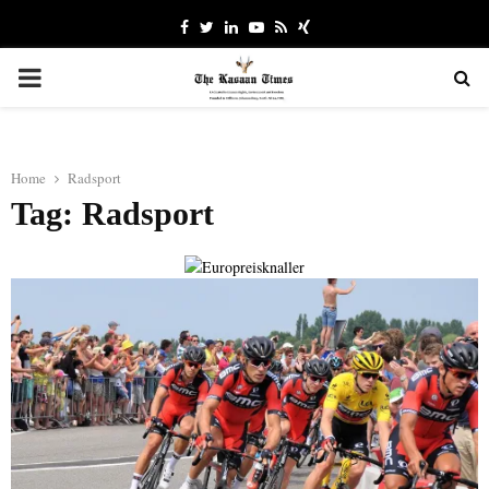
Facebook
Twitter
Linkedin
Youtube
Rss
Xing
PRIMARY
MENU
Home
Radsport
Tag: Radsport