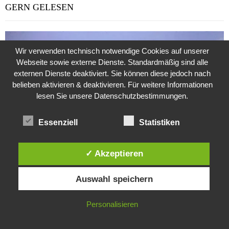
GERN GELESEN
Wir verwenden technisch notwendige Cookies auf unserer
Webseite sowie externe Dienste. Standardmäßig sind alle
externen Dienste deaktiviert. Sie können diese jedoch nach
belieben aktivieren & deaktivieren. Für weitere Informationen
lesen Sie unsere Datenschutzbestimmungen.
Essenziell
Statistiken
✓ Akzeptieren
Diese Website verwendet Cookies. Durch die weitere Nutzung dieser
Auswahl speichern
Website stimmst du der Verwendung von Cookies zu.
Weitere Suche nach der Identität der Isdal-Frau –
Jugoslavijo, dobar dan
24. Juli 2020
0
IN ORDNUNG
Personalisieren
Hartz 4 – Der Staat im Staat