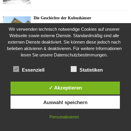
Die Geschichte der Kubushäuser
9. Juli 2018
Wir verwenden technisch notwendige Cookies auf unserer
Webseite sowie externe Dienste. Standardmäßig sind alle
externen Dienste deaktiviert. Sie können diese jedoch nach
belieben aktivieren & deaktivieren. Für weitere Informationen
Was ist denn das? -Mars „SOL 735“ Rover Curiosity
lesen Sie unsere Datenschutzbestimmungen.
24. November 2015
Essenziell
Statistiken
Die Brexit-Lüge (1/8 Teil)
3. November 2019
✓ Akzeptieren
Diese Website verwendet Cookies. Durch die weitere Nutzung dieser
Auswahl speichern
Website stimmst du der Verwendung von Cookies zu.
Die Straße radikalisiert jeden Tag ein Stückchen
mehr
IN ORDNUNG
Personalisieren
26. Oktober 2015