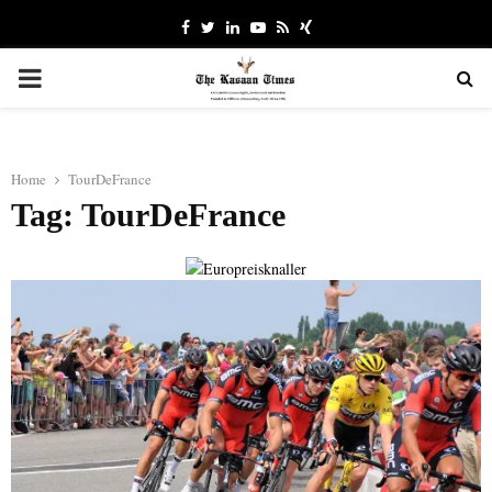
Facebook
Twitter
Linkedin
Youtube
Rss
Xing
PRIMARY
MENU
Home
TourDeFrance
Tag: TourDeFrance