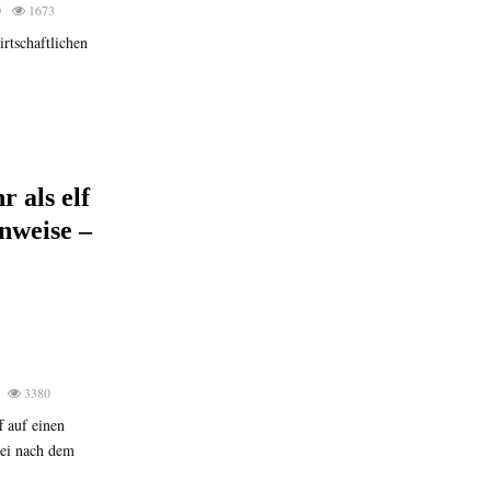
0
1673
rtschaftlichen
r als elf
nweise –
3380
 auf einen
zei nach dem