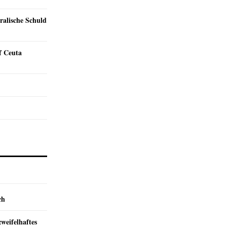
ralische Schuld
f Ceuta
ch
zweifelhaftes