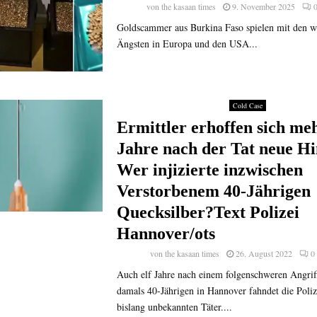
von
the kasaan times
9. November 2025
Goldscammer aus Burkina Faso spielen mit den wi
Ängsten in Europa und den USA...
Cold Case
Ermittler erhoffen sich meh
Jahre nach der Tat neue Hi
Wer injizierte inzwischen
Verstorbenem 40-Jährigen
Quecksilber?Text Polizei
Hannover/ots
von
the kasaan times
26. August 2022
0
Auch elf Jahre nach einem folgenschweren Angriff
damals 40-Jährigen in Hannover fahndet die Poli
bislang unbekannten Täter....