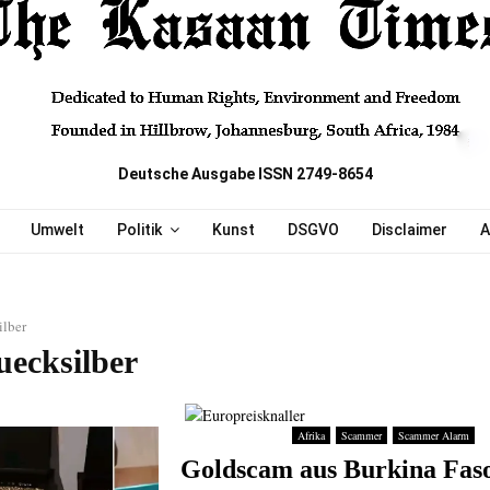
Deutsche Ausgabe ISSN 2749-8654
Umwelt
Politik
Kunst
DSGVO
Disclaimer
A
ilber
uecksilber
Afrika
Scammer
Scammer Alarm
Goldscam aus Burkina Fas