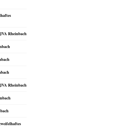
lhaftes
r JVA Rheinbach
inbach
inbach
nbach
r JVA Rheinbach
inbach
nbach
zweifelhaftes