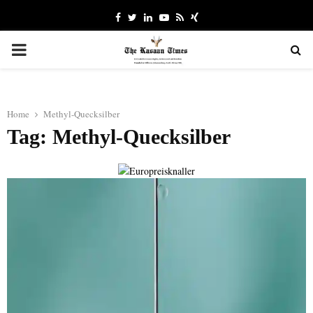
Facebook
Twitter
Linkedin
Youtube
Rss
Xing
PRIMARY
MENU
Home
Methyl-Quecksilber
Tag: Methyl-Quecksilber