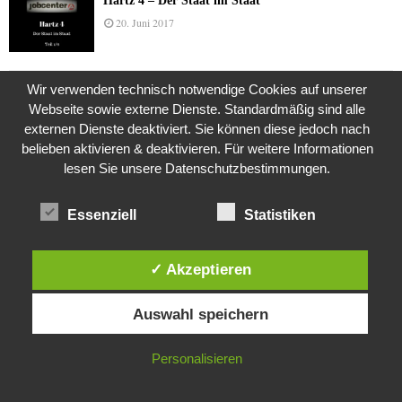
Hartz 4 – Der Staat im Staat
20. Juni 2017
Wir verwenden technisch notwendige Cookies auf unserer
Das Leben des Lachs
Webseite sowie externe Dienste. Standardmäßig sind alle
12. Oktober 2020
externen Dienste deaktiviert. Sie können diese jedoch nach
belieben aktivieren & deaktivieren. Für weitere Informationen
lesen Sie unsere Datenschutzbestimmungen.
Die Geschichte der Kubushäuser
9. Juli 2018
Essenziell
Statistiken
✓ Akzeptieren
Was ist denn das? -Mars „SOL 735“ Rover Curiosity
Diese Website verwendet Cookies. Durch die weitere Nutzung dieser
24. November 2015
Auswahl speichern
Website stimmst du der Verwendung von Cookies zu.
IN ORDNUNG
Personalisieren
Die Brexit-Lüge (1/8 Teil)
3. November 2019