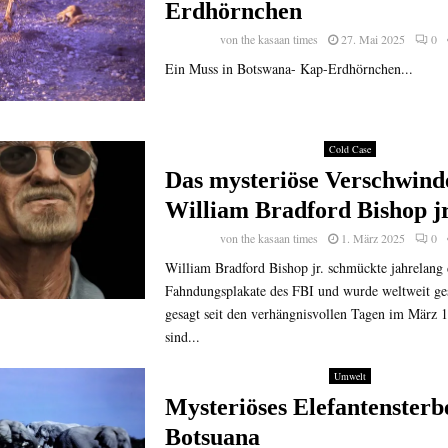
Erdhörnchen
von
the kasaan times
27. Mai 2025
0
Ein Muss in Botswana- Kap-Erdhörnchen...
Cold Case
Das mysteriöse Verschwind
William Bradford Bishop jr
von
the kasaan times
1. März 2025
0
William Bradford Bishop jr. schmückte jahrelang 
Fahndungsplakate des FBI und wurde weltweit ge
gesagt seit den verhängnisvollen Tagen im März 
sind...
Umwelt
Mysteriöses Elefantensterb
Botsuana