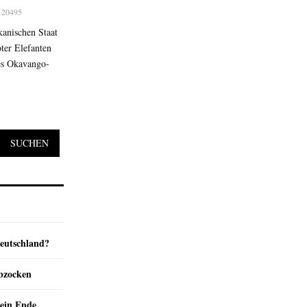
20495
kanischen Staat
ter Elefanten
des Okavango-
SUCHEN
Deutschland?
abzocken
ein Ende