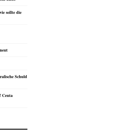
e sollte die
rneut
ralische Schuld
f Ceuta