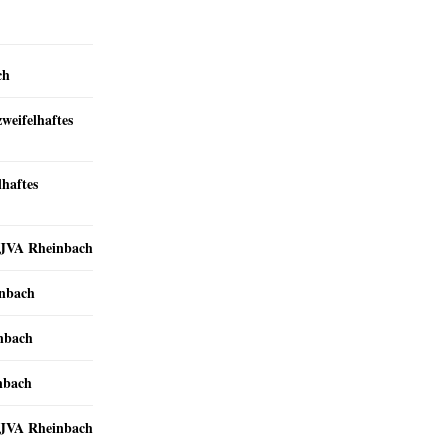
ch
zweifelhaftes
lhaftes
r JVA Rheinbach
inbach
inbach
nbach
r JVA Rheinbach