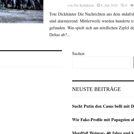
von
Die Redaktion
8. Juli 2020
0
Tote Dickhäuter Die Nachrichten aus dem südafri
sind alarmierend. Mittlerweile wurden hunderte to
gefunden. Was spielt sich am nördlichen Zipfel 
Deltas ab?...
Suchen
NEUSTE BEITRÄGE
Sucht Putin den Casus belli mit 
Wie Fake-Profile mit Papageien 
Mordfall Weimar- 40 Jahre und k