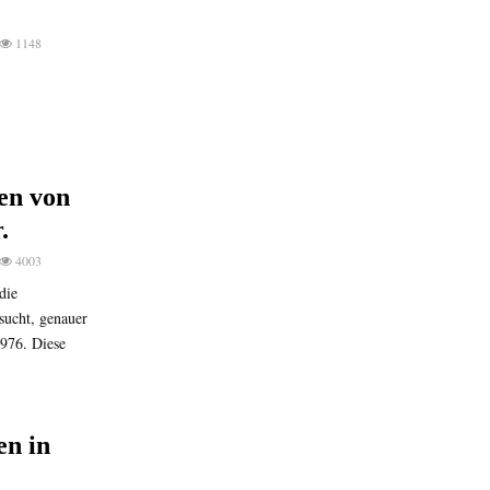
1148
en von
.
4003
die
sucht, genauer
1976. Diese
en in