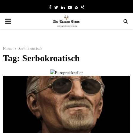
Facebook
Twitter
Linkedin
Youtube
Rss
Xing
PRIMARY
MENU
Home
Serbokroatisch
Tag: Serbokroatisch