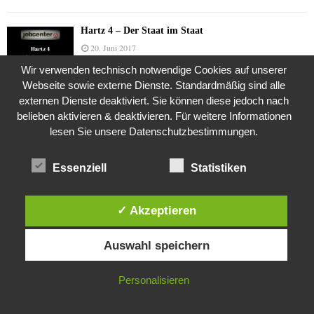
Hartz 4 – Der Staat im Staat
20. Juni 2017
Wir verwenden technisch notwendige Cookies auf unserer
Webseite sowie externe Dienste. Standardmäßig sind alle
externen Dienste deaktiviert. Sie können diese jedoch nach
Das Leben des Lachs
belieben aktivieren & deaktivieren. Für weitere Informationen
12. Oktober 2020
lesen Sie unsere Datenschutzbestimmungen.
Essenziell
Statistiken
Die Geschichte der Kubushäuser
9. Juli 2018
✓ Akzeptieren
Diese Website verwendet Cookies. Durch die weitere Nutzung dieser
Auswahl speichern
Website stimmst du der Verwendung von Cookies zu.
Was ist denn das? -Mars „SOL 735“ Rover Curiosity
24. November 2015
IN ORDNUNG
Personalisieren