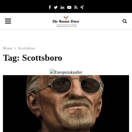
Facebook
Twitter
Linkedin
Youtube
Rss
Xing
PRIMARY
MENU
Home
Scottsboro
Tag: Scottsboro