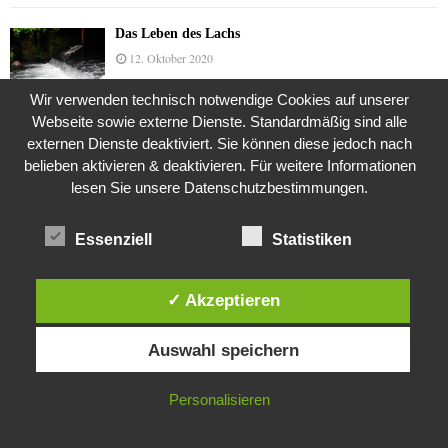
Das Leben des Lachs
12. Oktober 2020
Wir verwenden technisch notwendige Cookies auf unserer
Webseite sowie externe Dienste. Standardmäßig sind alle
Die Geschichte der Kubushäuser
externen Dienste deaktiviert. Sie können diese jedoch nach
9. Juli 2018
belieben aktivieren & deaktivieren. Für weitere Informationen
lesen Sie unsere Datenschutzbestimmungen.
Essenziell
Statistiken
Was ist denn das? -Mars „SOL 735“ Rover Curiosity
24. November 2015
✓ Akzeptieren
Diese Website verwendet Cookies. Durch die weitere Nutzung dieser
Die Brexit-Lüge (1/8 Teil)
Auswahl speichern
Website stimmst du der Verwendung von Cookies zu.
3. November 2019
IN ORDNUNG
Personalisieren