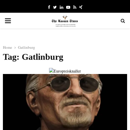
Facebook
Twitter
Linkedin
Youtube
Rss
Xing
PRIMARY
MENU
Home
Gatlinburg
Tag: Gatlinburg