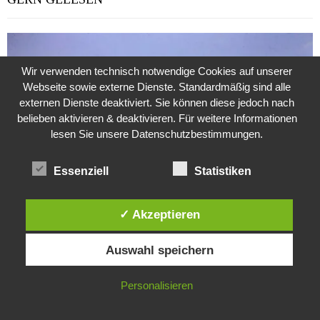
Wir verwenden technisch notwendige Cookies auf unserer
Webseite sowie externe Dienste. Standardmäßig sind alle
externen Dienste deaktiviert. Sie können diese jedoch nach
belieben aktivieren & deaktivieren. Für weitere Informationen
lesen Sie unsere Datenschutzbestimmungen.
Essenziell
Statistiken
✓ Akzeptieren
Diese Website verwendet Cookies. Durch die weitere Nutzung dieser
Weitere Suche nach der Identität der Isdal-Frau –
Auswahl speichern
Website stimmst du der Verwendung von Cookies zu.
Jugoslavijo, dobar dan
24. Juli 2020
0
IN ORDNUNG
Personalisieren
Hartz 4 – Der Staat im Staat