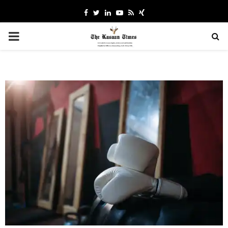
Facebook
Twitter
Linkedin
Youtube
Rss
Xing
PRIMARY
MENU