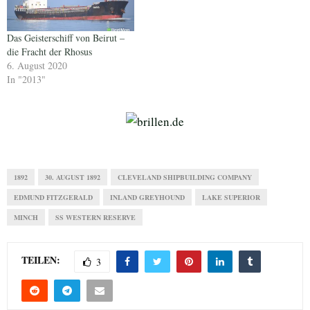
Das Geisterschiff von Beirut –
die Fracht der Rhosus
6. August 2020
In "2013"
1892
30. AUGUST 1892
CLEVELAND SHIPBUILDING COMPANY
EDMUND FITZGERALD
INLAND GREYHOUND
LAKE SUPERIOR
MINCH
SS WESTERN RESERVE
TEILEN:
3