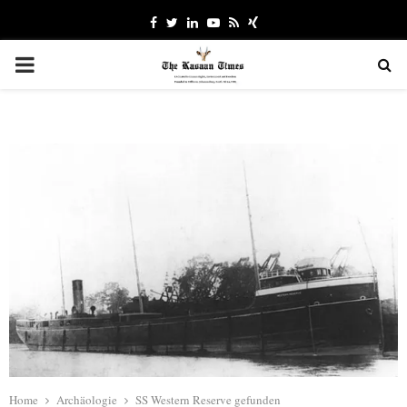
Facebook
Twitter
Linkedin
Youtube
Rss
Xing
PRIMARY
MENU
Home
Archäologie
SS Western Reserve gefunden