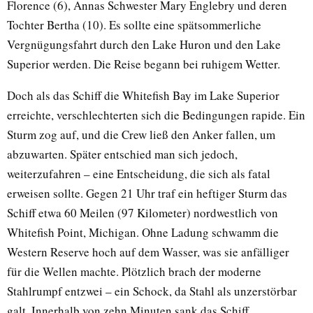
Florence (6), Annas Schwester Mary Englebry und deren
Tochter Bertha (10). Es sollte eine spätsommerliche
Vergnügungsfahrt durch den Lake Huron und den Lake
Superior werden. Die Reise begann bei ruhigem Wetter.
Doch als das Schiff die Whitefish Bay im Lake Superior
erreichte, verschlechterten sich die Bedingungen rapide. Ein
Sturm zog auf, und die Crew ließ den Anker fallen, um
abzuwarten. Später entschied man sich jedoch,
weiterzufahren – eine Entscheidung, die sich als fatal
erweisen sollte. Gegen 21 Uhr traf ein heftiger Sturm das
Schiff etwa 60 Meilen (97 Kilometer) nordwestlich von
Whitefish Point, Michigan. Ohne Ladung schwamm die
Western Reserve hoch auf dem Wasser, was sie anfälliger
für die Wellen machte. Plötzlich brach der moderne
Stahlrumpf entzwei – ein Schock, da Stahl als unzerstörbar
galt. Innerhalb von zehn Minuten sank das Schiff.