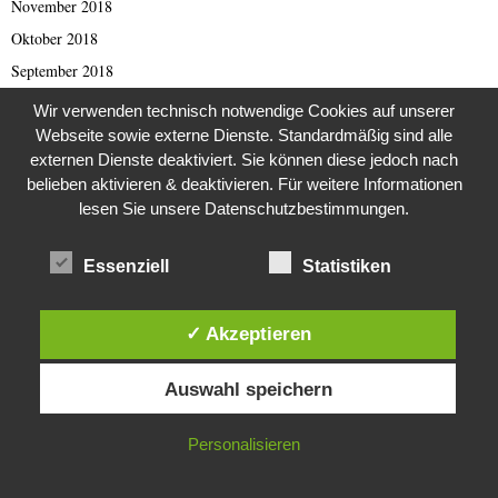
November 2018
Oktober 2018
September 2018
August 2018
Wir verwenden technisch notwendige Cookies auf unserer
Juli 2018
Webseite sowie externe Dienste. Standardmäßig sind alle
externen Dienste deaktiviert. Sie können diese jedoch nach
Juni 2018
belieben aktivieren & deaktivieren. Für weitere Informationen
Mai 2018
lesen Sie unsere Datenschutzbestimmungen.
April 2018
März 2018
Essenziell
Statistiken
Februar 2018
Januar 2018
✓ Akzeptieren
Dezember 2017
Diese Website verwendet Cookies. Durch die weitere Nutzung dieser
Auswahl speichern
Website stimmst du der Verwendung von Cookies zu.
November 2017
Oktober 2017
IN ORDNUNG
Personalisieren
September 2017
August 2017