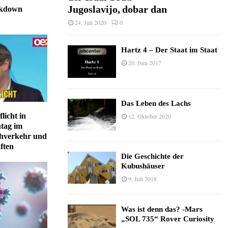
Jugoslavijo, dobar dan
ckdown
24. Juli 2020
0
Hartz 4 – Der Staat im Staat
20. Juni 2017
Das Leben des Lachs
icht in
12. Oktober 2020
tag im
ahverkehr und
ften
Die Geschichte der
Kubushäuser
9. Juli 2018
Was ist denn das? -Mars
„SOL 735“ Rover Curiosity