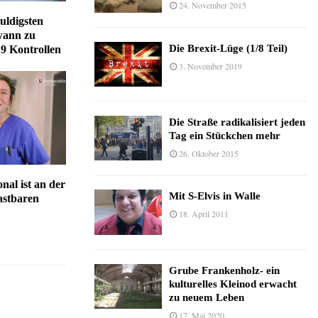
24. November 2015
uldigsten
wann zu
Die Brexit-Lüge (1/8 Teil)
9 Kontrollen
3. November 2019
Die Straße radikalisiert jeden
Tag ein Stückchen mehr
26. Oktober 2015
nal ist an der
Mit S-Elvis in Walle
astbaren
18. April 2011
Grube Frankenholz- ein
kulturelles Kleinod erwacht
zu neuem Leben
17. Mai 2020