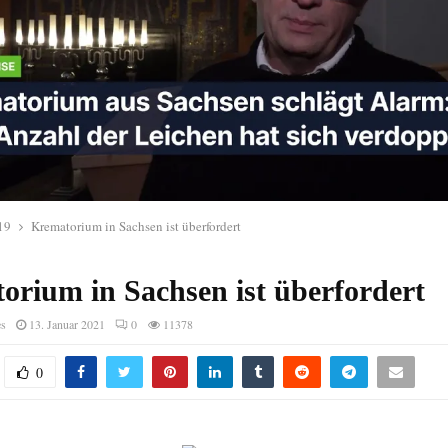
19
Krematorium in Sachsen ist überfordert
orium in Sachsen ist überfordert
es
13. Januar 2021
0
11378
0