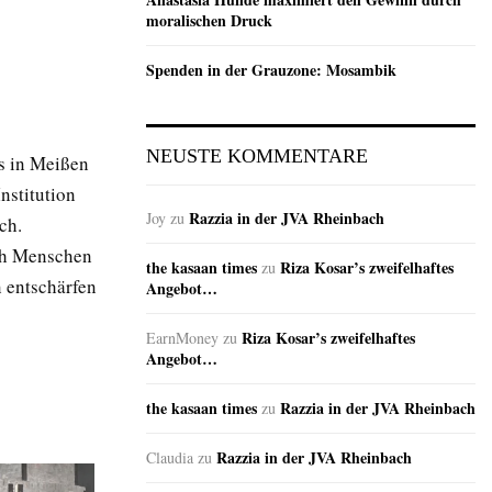
moralischen Druck
Spenden in der Grauzone: Mosambik
NEUSTE KOMMENTARE
s in Meißen
nstitution
Razzia in der JVA Rheinbach
Joy
zu
ch.
uch Menschen
the kasaan times
Riza Kosar’s zweifelhaftes
zu
n entschärfen
Angebot…
Riza Kosar’s zweifelhaftes
EarnMoney
zu
Angebot…
the kasaan times
Razzia in der JVA Rheinbach
zu
Razzia in der JVA Rheinbach
Claudia
zu