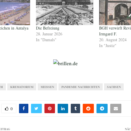
ichen in Antalya
Die Befreiung
BGH verwirft Revi
28. Januar 2026
Irmgard F.
In "Damals"
20. August 2024
In "Justiz"
CH
KREMATORIUM
MEISSEN
PANDEMIE NACHRICHTEN
SACHSEN
0
EITRAG
NÄC