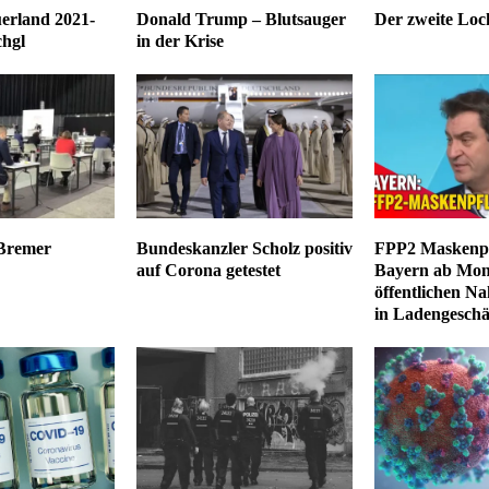
erland 2021-
Donald Trump – Blutsauger
Der zweite Lo
chgl
in der Krise
 Bremer
Bundeskanzler Scholz positiv
FPP2 Maskenpfl
auf Corona getestet
Bayern ab Mon
öffentlichen N
in Ladengeschä