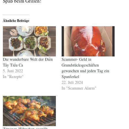
Spaß beim Grillen!
Ähnliche Beiträge
Die wunderbare Welt der Điền
Scammer- Geld in
Tây Tiểu Ca
Grundstücksgeschäften
5. Juni 2022
gewaschen und jeden Tag ein
In "Rezepte"
Spanferkel
22. Juli 2024
In "Scammer Alarm"
Zitronen-Hähnchen gegrillt –