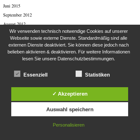
Juni 2015
September 2012
August 2012
Wir verwenden technisch notwendige Cookies auf unserer
Juli 2012
Webseite sowie externe Dienste. Standardmäßig sind alle
Mai 2012
externen Dienste deaktiviert. Sie können diese jedoch nach
April 2012
belieben aktivieren & deaktivieren. Für weitere Informationen
lesen Sie unsere Datenschutzbestimmungen.
März 2012
Januar 2012
Essenziell
Statistiken
Dezember 2011
November 2011
✓ Akzeptieren
April 2011
Diese Website verwendet Cookies. Durch die weitere Nutzung dieser
März 2011
Auswahl speichern
Website stimmst du der Verwendung von Cookies zu.
Februar 2011
Januar 2011
IN ORDNUNG
Personalisieren
Oktober 2010