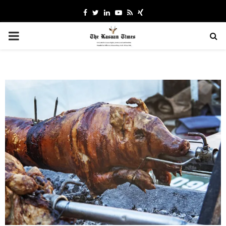
Facebook
Twitter
Linkedin
Youtube
Rss
Xing
PRIMARY
MENU