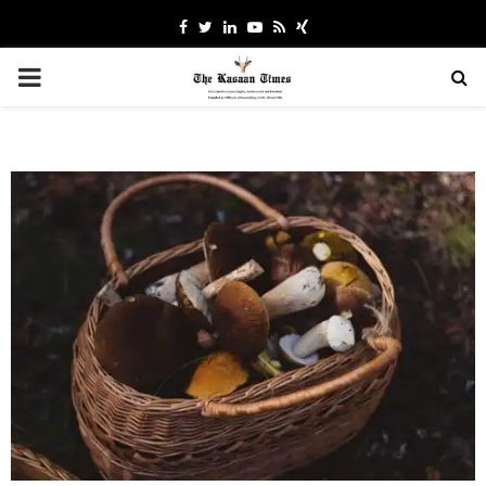
Facebook
Twitter
Linkedin
Youtube
Rss
Xing
PRIMARY
MENU