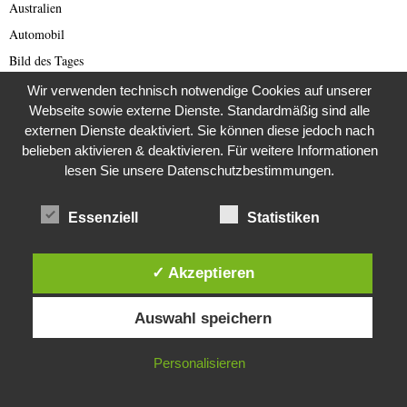
Australien
Automobil
Bild des Tages
Blogs
Wir verwenden technisch notwendige Cookies auf unserer
Webseite sowie externe Dienste. Standardmäßig sind alle
Breaking News
externen Dienste deaktiviert. Sie können diese jedoch nach
Brexit
belieben aktivieren & deaktivieren. Für weitere Informationen
Bücher
lesen Sie unsere Datenschutzbestimmungen.
Bundestagswahl 2021
Essenziell
Statistiken
Business
Business & Wirtschaft
Catastrophe Scam
✓ Akzeptieren
China
Diese Website verwendet Cookies. Durch die weitere Nutzung dieser
Auswahl speichern
Website stimmst du der Verwendung von Cookies zu.
China Presse
Cold Case
IN ORDNUNG
Personalisieren
Cold Case
Corona Kriminelle