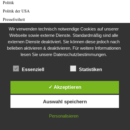
Politik
Politik der USA
Pressefreiheit
Promis und Royals
Wir verwenden technisch notwendige Cookies auf unserer
Webseite sowie externe Dienste. Standardmäßig sind alle
RAF
externen Dienste deaktiviert. Sie können diese jedoch nach
Rechtsradikale
belieben aktivieren & deaktivieren. Für weitere Informationen
Reichsbürger
lesen Sie unsere Datenschutzbestimmungen.
Reisebewertungen
Essenziell
Statistiken
Reisen
Rente
Restaurants
✓ Akzeptieren
Rezepte
Diese Website verwendet Cookies. Durch die weitere Nutzung dieser
Auswahl speichern
Website stimmst du der Verwendung von Cookies zu.
Romance Scam (Deutsch)
Romance Scamming
IN ORDNUNG
Personalisieren
Rote Armee Fraktion
Rund ums Buch