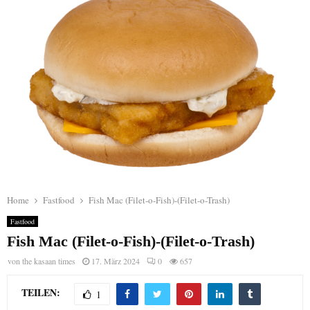
Home
Fastfood
Fish Mac (Filet-o-Fish)-(Filet-o-Trash)
Fastfood
Fish Mac (Filet-o-Fish)-(Filet-o-Trash)
von
the kasaan times
17. März 2024
0
657
TEILEN:
1