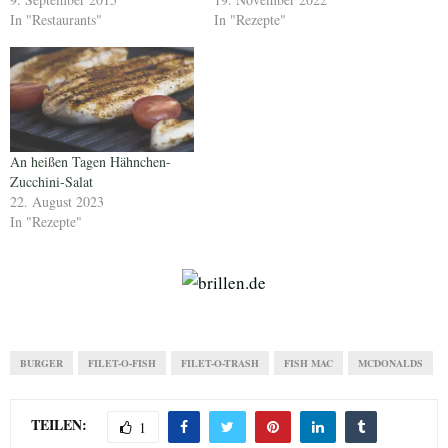
In "Restaurants"
In "Rezepte"
An heißen Tagen Hähnchen-
Zucchini-Salat
22. August 2023
In "Rezepte"
BURGER
FILET-O-FISH
FILET-O-TRASH
FISH MAC
MCDONALDS
TEILEN:
1