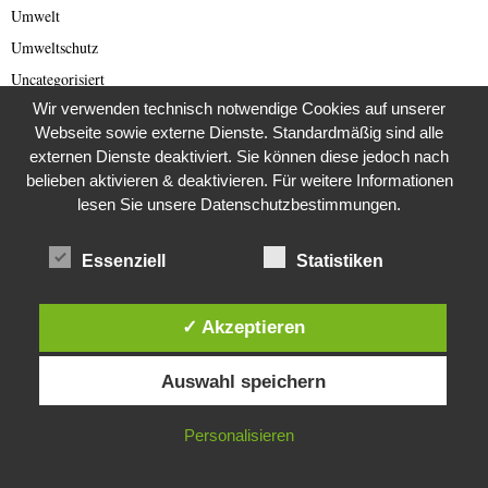
Umwelt
Umweltschutz
Uncategorisiert
Wir verwenden technisch notwendige Cookies auf unserer
Ungarn Presse
Webseite sowie externe Dienste. Standardmäßig sind alle
Unkategorisiert
externen Dienste deaktiviert. Sie können diese jedoch nach
USA
belieben aktivieren & deaktivieren. Für weitere Informationen
lesen Sie unsere Datenschutzbestimmungen.
Venus
Verbraucherschutz
Essenziell
Statistiken
Verlassene Orte
Vermisste
✓ Akzeptieren
Verschwörungstheorien
Diese Website verwendet Cookies. Durch die weitere Nutzung dieser
Versteinerungen
Auswahl speichern
Website stimmst du der Verwendung von Cookies zu.
Verstorben
Video
IN ORDNUNG
Personalisieren
Videos