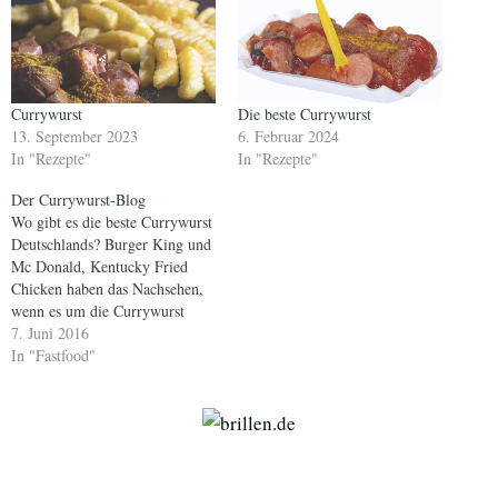
Currywurst
Die beste Currywurst
13. September 2023
6. Februar 2024
In "Rezepte"
In "Rezepte"
Der Currywurst-Blog
Wo gibt es die beste Currywurst
Deutschlands? Burger King und
Mc Donald, Kentucky Fried
Chicken haben das Nachsehen,
wenn es um die Currywurst
geht. Die deutsche, in Berlin,
7. Juni 2016
Anfang der 1950 er Jahre
In "Fastfood"
erfundene Alternative zu dem
Bulettenbrötchen aus Amerika
und den "Minidinos" aus der
Hähnchenbrauerei des Cornels.
Wo aber…