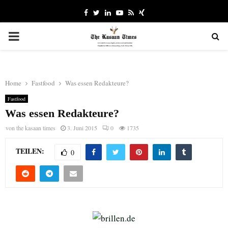
Facebook
Twitter
Linkedin
Youtube
Rss
Xing
PRIMARY
MENU
Home
Fastfood
Was essen Redakteure?
Fastfood
Was essen Redakteure?
von
the kasaan times
3. Juni 2015
0
1735
TEILEN:
0