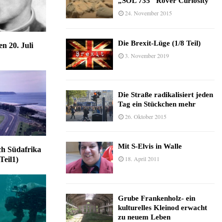
„SOL 735“ Rover Curiosity
24. November 2015
Die Brexit-Lüge (1/8 Teil)
n 20. Juli
3. November 2019
Die Straße radikalisiert jeden
Tag ein Stückchen mehr
26. Oktober 2015
Mit S-Elvis in Walle
ch Südafrika
18. April 2011
Teil1)
Grube Frankenholz- ein
kulturelles Kleinod erwacht
zu neuem Leben