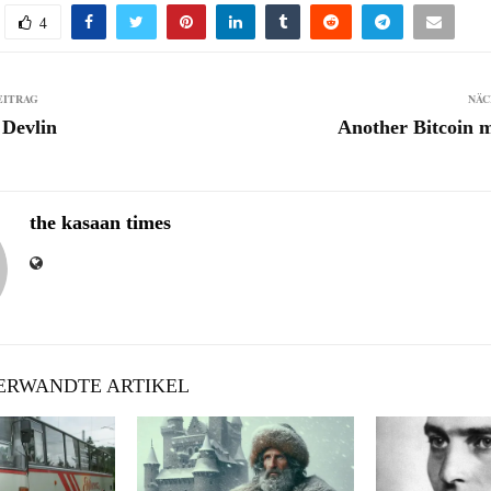
4
EITRAG
NÄC
 Devlin
Another Bitcoin 
the kasaan times
RWANDTE ARTIKEL