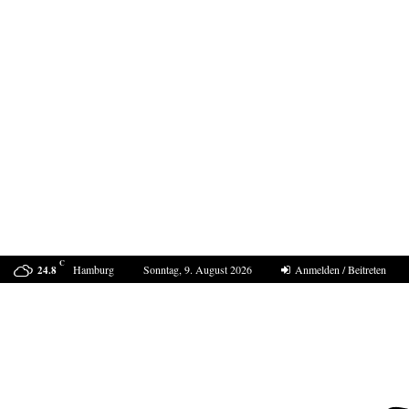
C
Hamburg
Sonntag, 9. August 2026
Anmelden / Beitreten
24.8
Sucht Putin den Casus belli mit Deutschland?