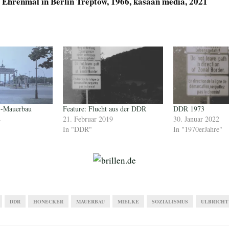
 Ehrenmal in Berlin Treptow, 1966, kasaan media, 2021
1-Mauerbau
Feature: Flucht aus der DDR
DDR 1973
4
21. Februar 2019
30. Januar 2022
In "DDR"
In "1970erJahre"
DDR
HONECKER
MAUERBAU
MIELKE
SOZIALISMUS
ULBRICHT