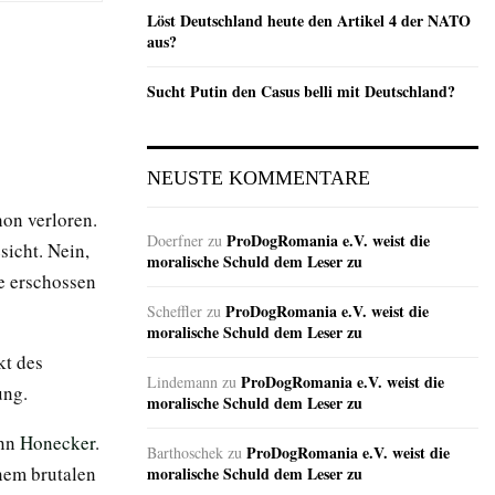
Löst Deutschland heute den Artikel 4 der NATO
aus?
Sucht Putin den Casus belli mit Deutschland?
NEUSTE KOMMENTARE
hon verloren.
ProDogRomania e.V. weist die
Doerfner
zu
sicht. Nein,
moralische Schuld dem Leser zu
e erschossen
ProDogRomania e.V. weist die
Scheffler
zu
moralische Schuld dem Leser zu
kt des
ProDogRomania e.V. weist die
Lindemann
zu
ung.
moralische Schuld dem Leser zu
ann
Honecker
.
ProDogRomania e.V. weist die
Barthoschek
zu
inem brutalen
moralische Schuld dem Leser zu