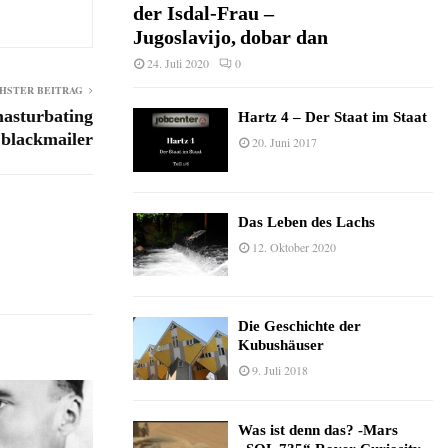
der Isdal-Frau –
Jugoslavijo, dobar dan
24. Juli 2020
0
HSTER BEITRAG
masturbating
Hartz 4 – Der Staat im Staat
blackmailer
20. Juni 2017
Das Leben des Lachs
12. Oktober 2020
Die Geschichte der
Kubushäuser
9. Juli 2018
Was ist denn das? -Mars