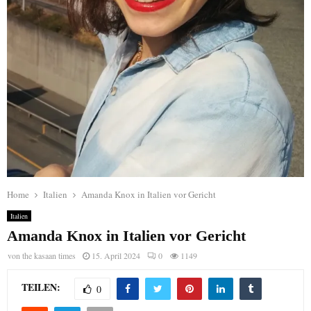
Home
Italien
Amanda Knox in Italien vor Gericht
Italien
Amanda Knox in Italien vor Gericht
von
the kasaan times
15. April 2024
0
1149
TEILEN:
0