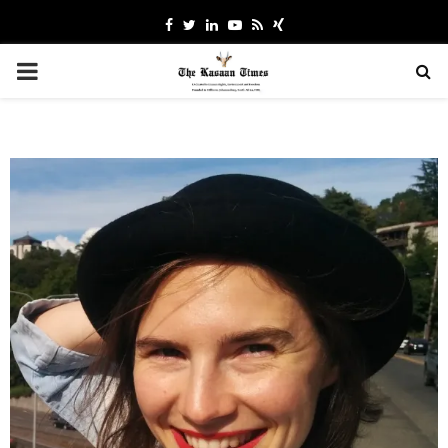
Facebook
Twitter
Linkedin
Youtube
Rss
Xing
PRIMARY
MENU