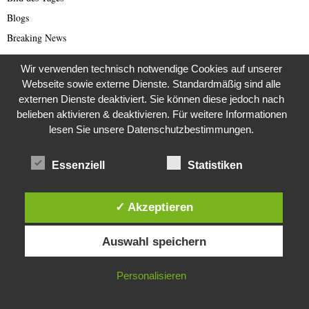
Blogs
Breaking News
Brexit
Wir verwenden technisch notwendige Cookies auf unserer
Bücher
Webseite sowie externe Dienste. Standardmäßig sind alle
Bundestagswahl 2021
externen Dienste deaktiviert. Sie können diese jedoch nach
belieben aktivieren & deaktivieren. Für weitere Informationen
Business
lesen Sie unsere Datenschutzbestimmungen.
Business & Wirtschaft
Catastrophe Scam
Essenziell
Statistiken
China
China Presse
✓ Akzeptieren
Cold Case
Diese Website verwendet Cookies. Durch die weitere Nutzung dieser
Cold Case
Auswahl speichern
Website stimmst du der Verwendung von Cookies zu.
Corona Kriminelle
IN ORDNUNG
Personalisieren
Covid-19
Damals