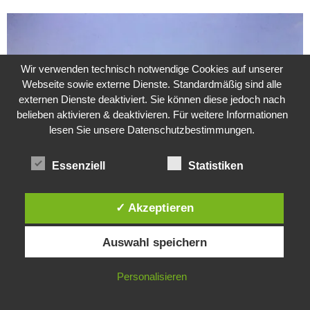
Wir verwenden technisch notwendige Cookies auf unserer
Webseite sowie externe Dienste. Standardmäßig sind alle
externen Dienste deaktiviert. Sie können diese jedoch nach
belieben aktivieren & deaktivieren. Für weitere Informationen
lesen Sie unsere Datenschutzbestimmungen.
Essenziell
Statistiken
✓ Akzeptieren
Weitere Suche nach der Identität der Isdal-Frau –
Jugoslavijo, dobar dan
Diese Website verwendet Cookies. Durch die weitere Nutzung dieser
24. Juli 2020
0
Auswahl speichern
Website stimmst du der Verwendung von Cookies zu.
IN ORDNUNG
Hartz 4 – Der Staat im Staat
Personalisieren
20. Juni 2017