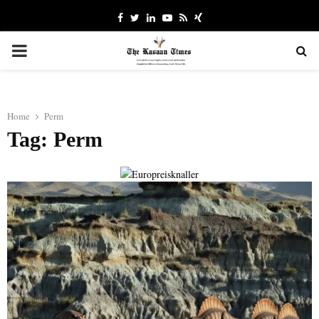
Facebook
Twitter
Linkedin
Youtube
Rss
Xing
PRIMARY
MENU
Home
Perm
Tag: Perm