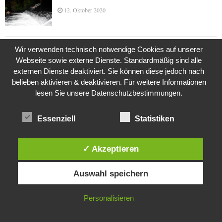
12. Oktober 2020
Wir verwenden technisch notwendige Cookies auf unserer
Die Geschichte der Kubushäuser
Webseite sowie externe Dienste. Standardmäßig sind alle
9. Juli 2018
externen Dienste deaktiviert. Sie können diese jedoch nach
belieben aktivieren & deaktivieren. Für weitere Informationen
lesen Sie unsere Datenschutzbestimmungen.
Was ist denn das? -Mars „SOL 735“ Rover Curiosity
24. November 2015
Essenziell
Statistiken
✓ Akzeptieren
Die Brexit-Lüge (1/8 Teil)
Diese Website verwendet Cookies. Durch die weitere Nutzung dieser
3. November 2019
Auswahl speichern
Website stimmst du der Verwendung von Cookies zu.
IN ORDNUNG
Personalisieren
Die Straße radikalisiert jeden Tag ein Stückchen
mehr