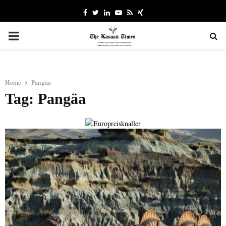
Facebook
Twitter
Linkedin
Youtube
Rss
Xing
PRIMARY
MENU
Home
Pangäa
Tag: Pangäa