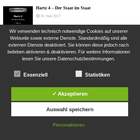
Hartz 4 – Der Staat im Staat
20. Juni 2017
Wir verwenden technisch notwendige Cookies auf unserer
Webseite sowie externe Dienste. Standardmäßig sind alle
Das Leben des Lachs
externen Dienste deaktiviert. Sie können diese jedoch nach
12. Oktober 2020
belieben aktivieren & deaktivieren. Für weitere Informationen
lesen Sie unsere Datenschutzbestimmungen.
Die Geschichte der Kubushäuser
Essenziell
Statistiken
9. Juli 2018
✓ Akzeptieren
Diese Website verwendet Cookies. Durch die weitere Nutzung dieser
Was ist denn das? -Mars „SOL 735“ Rover Curiosity
Auswahl speichern
Website stimmst du der Verwendung von Cookies zu.
24. November 2015
IN ORDNUNG
Personalisieren
Die Brexit-Lüge (1/8 Teil)