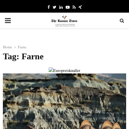
Facebook
Twitter
Linkedin
Youtube
Rss
Xing
PRIMARY
MENU
Home
Farne
Tag: Farne